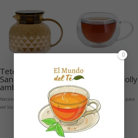
Tetera de cristal
Taza de té de
Sanna’ 1000 ml
doble pared Molly
ambar 1UD
230 ml
Necesitas estar registrado para
Necesitas estar registrado para
ver los precios
ver los precios