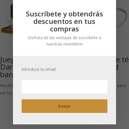
Suscríbete y obtendrás
descuentos en tus
compras
Disfruta de las ventajas de suscribirte a
nuestras newsletter
Juego de vasos
Mattis: Vaso de té
Dana con
de doble pared
Introduce tu email
bandeja 1SET
400 ml
Necesitas estar registrado para
Necesitas estar registrado para
ver los precios
ver los precios