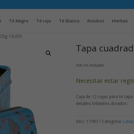
Solicita tu cuenta para poder realizar pedidos
e
Té Negro
Té rojo
Té Blanco
Rooibos
Hierbas
 25g 12UDS
Tapa cuadrad
IVA no incluido
Necesitas estar regi
Caja de 12 cajas para té tapa
detalles brillantes dorados
SKU:
17787
Categoría:
Latas