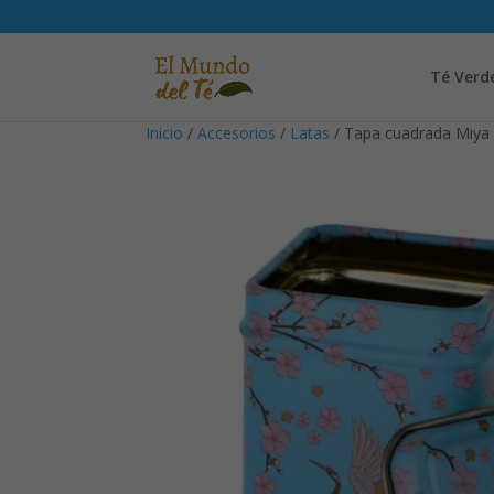
Té Verd
Inicio
/
Accesorios
/
Latas
/ Tapa cuadrada Miya