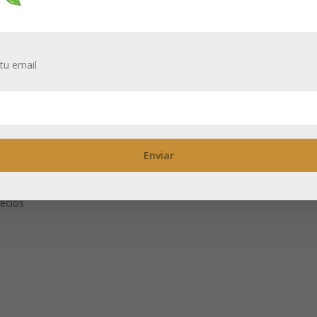
tu email
Take a break 50 
Tapa cuadrada
k 50 g: cierre
rmético cuadrada
Necesitas estar registrado para
los precios
itas estar registrado para ver
recios