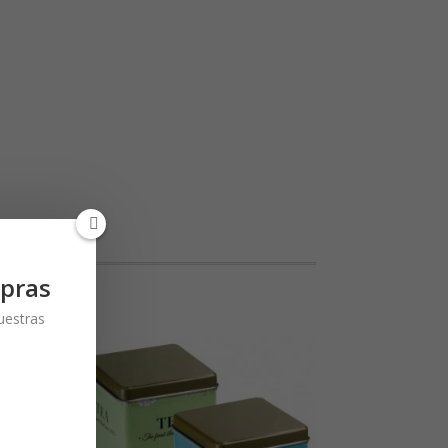
pras
nuestras