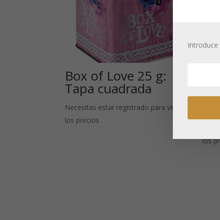
Introduce 
Box of Love 25 g:
Tapa cuadrada
Ajo
he
Necesitas estar registrado para ver
los precios
Neces
los p