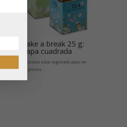
g:
Take a break 25 g:
Tapa cuadrada
 ver
Necesitas estar registrado para ver
los precios