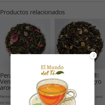
Productos relacionados
Pera-Lichi: Té
Kashmiri Tee ®:
Verde
Té verde y negro
aromatizado
aromatizado
Necesitas estar registrado para
Necesitas estar registrado para
ver los precios
ver los precios