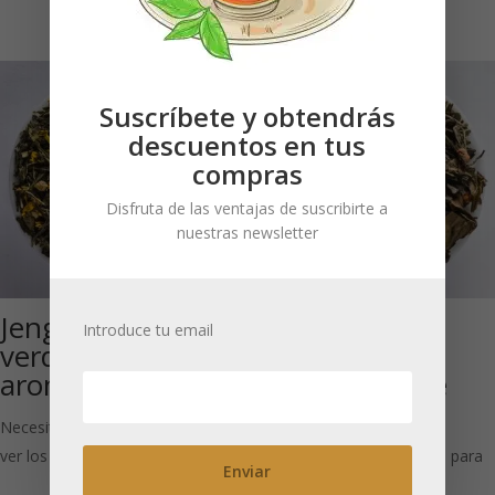
Suscríbete y obtendrás
descuentos en tus
compras
Disfruta de las ventajas de suscribirte a
nuestras newsletter
Jengibre (Té
Gisela, Gisela
Introduce tu email
verde
Superior (Té
aromatizado)
blanco y verde
aromatizado)
Necesitas estar registrado para
ver los precios
Necesitas estar registrado para
ver los precios