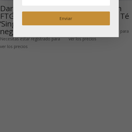
Darjeeling
SFTGFOP1 ‘Jun
FTGFOP1 Tipo
Chiyabari’ Bio: Té
‘Singtom’ Bio: Té
negro
negro
Necesitas estar registrado para
Necesitas estar registrado para
ver los precios
ver los precios