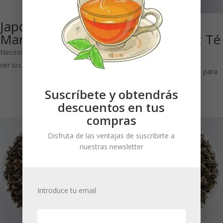
Japón Sencha
Nepal TGFOP
Marumura (Bio)
Tipo ‘Maloom’: Té
negro
Necesitas estar registrado para
ver los precios
Necesitas estar registrado para
ver los precios
Suscríbete y obtendrás
descuentos en tus
compras
Disfruta de las ventajas de suscribirte a
nuestras newsletter
Introduce tu email