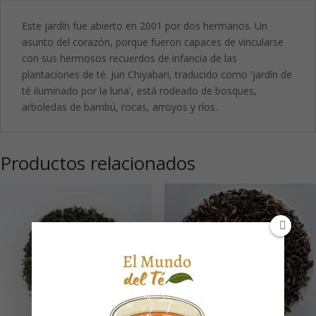
Este jardín fue abierto en 2001 por dos hermanos. Un
asunto del corazón, porque fueron capaces de vincularse
con sus hermosos recuerdos de infancia de las
plantaciones de té. Jun Chiyabari, traducido como 'jardín de
té iluminado por la luna', está rodeado de bosques,
arboledas de bambú, rocas, arroyos y ríos.
Productos relacionados