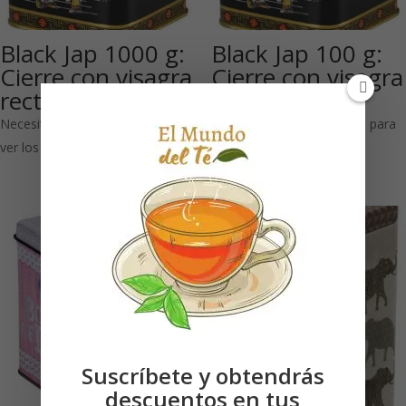
Black Jap 1000 g:
Black Jap 100 g:
Cierre con visagra
Cierre con visagra
rectangular
rectangular
Necesitas estar registrado para
Necesitas estar registrado para
ver los precios
ver los precios
Suscríbete y obtendrás
descuentos en tus