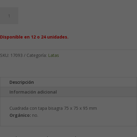
Rain
Forest
100
g:
Disponible en 12 o 24 unidades.
Cuadrada
cantidad
SKU:
17093
Categoría:
Latas
Descripción
Información adicional
Cuadrada con tapa bisagra 75 x 75 x 95 mm
Orgánico:
no.