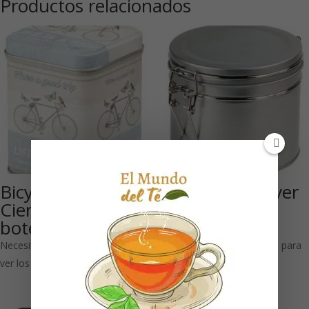
Productos relacionados
Bicycle 100 g:
Aroma seal silver
Cierre a presión
100 g: Cierre
bote rectangular
hermético
Necesitas estar registrado para
Necesitas estar registrado para
ver los precios
ver los precios