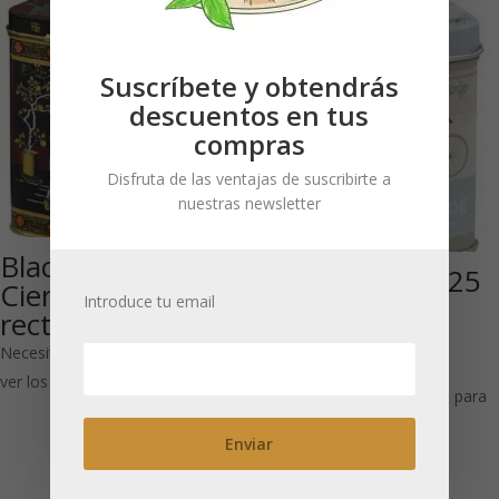
Suscríbete y obtendrás
descuentos en tus
compras
Disfruta de las ventajas de suscribirte a
nuestras newsletter
Black Jap 500 g:
17003 Bicycle 25
Cierre con visagra
g: Cierre a
Introduce tu email
rectangular.
presión bote
Necesitas estar registrado para
rectangular
ver los precios
Necesitas estar registrado para
ver los precios