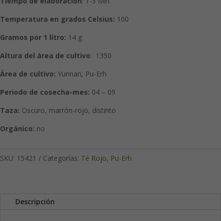
Tiempo de elaboración
: 1-3 Min.
Temperatura en grados Celsius:
100
Gramos por 1 litro:
14 g
Altura del área de cultivo
:
1350
Área
de cultivo:
Yunnan, Pu-Erh
Periodo de cosecha-mes:
04 – 09
Taza:
Oscuro, marrón-rojo, distinto
Orgánico:
no
SKU:
15421
Categorías:
Té Rojo
,
Pu-Erh
Descripción