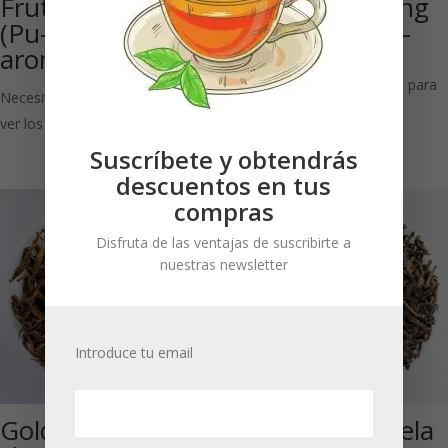
Frutas de Bosque
High Grade King
(Pu-Erh
of Pu-Erh Bio –
aromatizado)
shu: Té rojo
Necesitas estar registrado para
Necesitas estar registrado para
ver los precios
ver los precios
Suscríbete y obtendrás
descuentos en tus
compras
Disfruta de las ventajas de suscribirte a
nuestras newsletter
Introduce tu email
Golden Pu-Erh –
Amor a la Canela