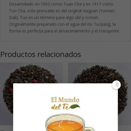
Desarrollado en 1902 como Tuan Cha y en 1917 como
Tuo Cha, este prensado es del original Xiaguan (Yunnan,
Dali). Tuo es un término para algo útil y común.
Originalmente preparado con el agua del río TuoJiang, la
forma es perfecta para el almacenamiento y el transporte.
Productos relacionados