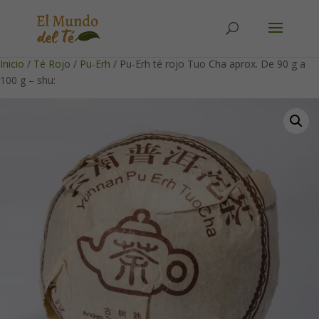
Solicita tu cuenta para poder realizar pedidos
Inicio
/
Té Rojo
/
Pu-Erh
/ Pu-Erh té rojo Tuo Cha aprox. De 90 g a
100 g – shu: