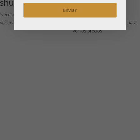
shu: Té rojo
(Pu-Erh
aromatizado)
Necesitas estar registrado para
ver los precios
Necesitas estar registrado para
ver los precios