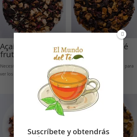
Açai-Power (Té de
Dulce Angel: Té
frutas)
de frutas
Necesitas estar registrado para
Necesitas estar registrado para
ver los precios
ver los precios
Suscríbete y obtendrás