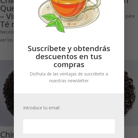
China Yunnan
Golden Yunnan
Queen of Pu-Erh
Bio: Té negro
– Vintage – shu:
Necesitas estar registrado para
Té rojo
ver los precios
Necesitas estar registrado para
ver los precios
Suscríbete y obtendrás
descuentos en tus
compras
Disfruta de las ventajas de suscribirte a
nuestras newsletter
Introduce tu email
China Keemun
Keemun Mao