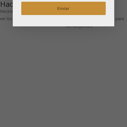
Hao Ya A
Feng Bio: Té
negro
Necesitas estar registrado para
ver los precios
Necesitas estar registrado para
ver los precios