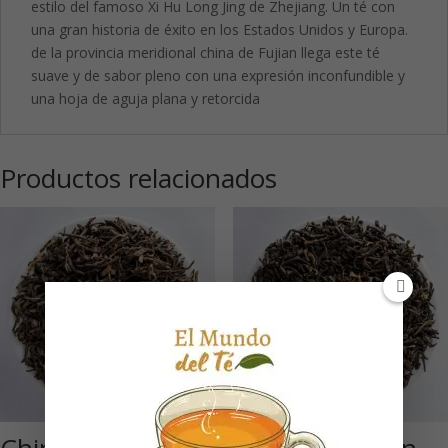
estilo del famoso Xi Hu Long Jing de Zhejiang. Un té con
una gran historia de éxito en los Estados Unidos y Europa.
de la provincia meridional china de Fujian llega este té
suave y de sabor pleno con una expresión inconfundible y
una hoja de aguja plana y retorcida
Productos relacionados