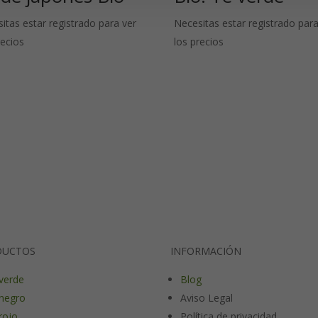
itas estar registrado para ver
Necesitas estar registrado para
recios
los precios
DUCTOS
INFORMACIÓN
verde
Blog
negro
Aviso Legal
rojo
Política de privacidad