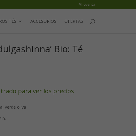
Mi cuenta
ROS TÉS
ACCESORIOS
OFERTAS
dulgashinna’ Bio: Té
strado para ver los precios
, verde oliva
in.