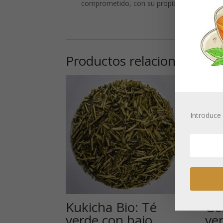
comprometido, con su propia escuela y casa
Productos relacionados
Introduce 
Kukicha Bio: Té
Ge
verde con bajo
ve