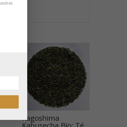
nuestras
Kagoshima
Kabusecha Bio: Té