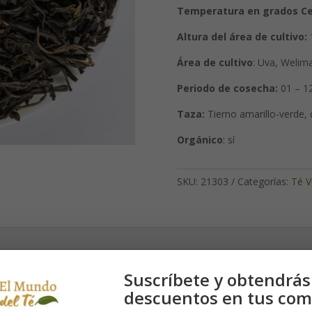
Temperatura en grados Ce
Altura del área de cultivo:
Área de cultivo
: Uva, Welim
Periodo de cosecha:
01 – 1
Taza:
Tierno amarillo-verde, 
Orgánico
: sí
SKU:
21303
Categorías:
Té V
radicional con una nota de tarta afrutada. Su hoja de forma típica le d
Suscríbete y obtendrás
descuentos en tus com
a orgánica desde 1987, como una de las primeras fincas del mundo. A