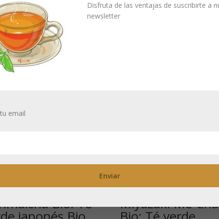
 de retiro.
Disfruta de las ventajas de suscribirte a 
newsletter
tu email
nmaicha Bio: Té
Miyazaki Me Cha
rde japonés Bio
Bio: Té verde