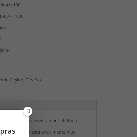
lsius:
100
1600 – 1800
ada
2
claro
erde Ceylon
,
Tés Bio
a al té una taza verde-amarilla brillante.
pras
demás, el jardín está socialmente muy