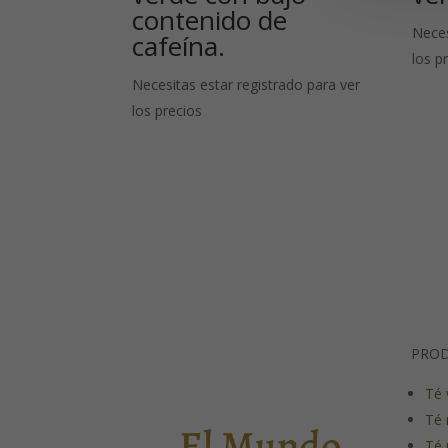
contenido de
Neces
cafeína.
los p
Necesitas estar registrado para ver
los precios
PRO
Té 
Té 
Té 