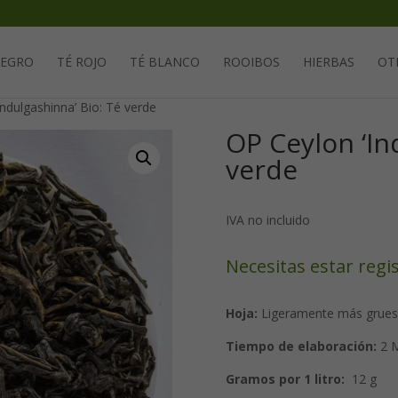
Solicita tu cuenta para poder realizar pedidos
NEGRO
TÉ ROJO
TÉ BLANCO
ROOIBOS
HIERBAS
OT
ndulgashinna’ Bio: Té verde
OP Ceylon ‘In
verde
IVA no incluido
Necesitas estar regi
Hoja:
Ligeramente más gruesa
Tiempo de elaboración:
2 M
Gramos por 1 litro:
12 g