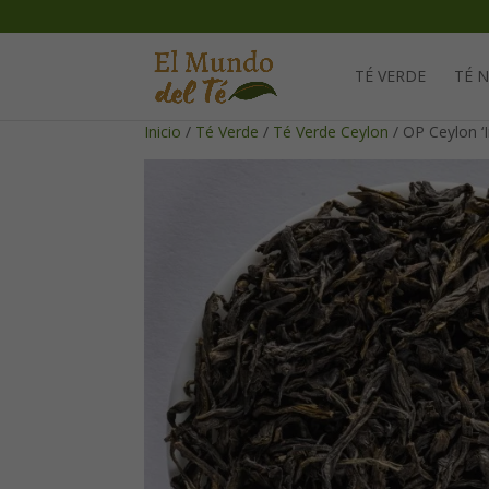
TÉ VERDE
TÉ 
Inicio
/
Té Verde
/
Té Verde Ceylon
/ OP Ceylon ‘I