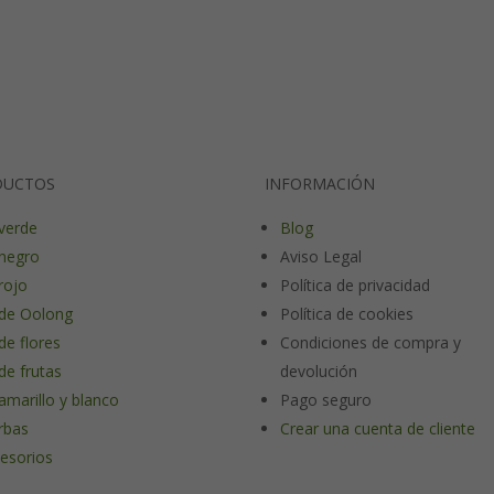
DUCTOS
INFORMACIÓN
verde
Blog
negro
Aviso Legal
rojo
Política de privacidad
de Oolong
Política de cookies
de flores
Condiciones de compra y
de frutas
devolución
amarillo y blanco
Pago seguro
rbas
Crear una cuenta de cliente
esorios