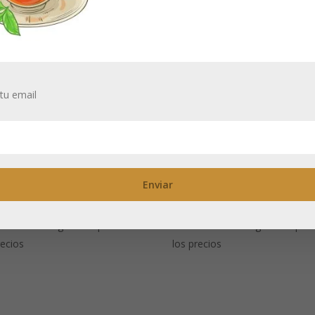
tu email
món: Té negro
Mango Real: Té
omatizado
negro aromatiza
itas estar registrado para ver
Necesitas estar registrado para
recios
los precios