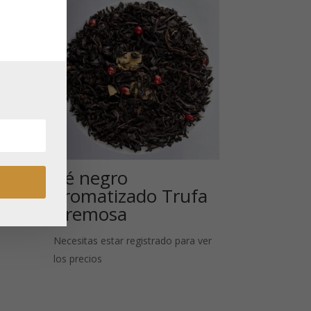
Té negro
do
aromatizado Trufa
Cremosa
 ver
Necesitas estar registrado para ver
los precios