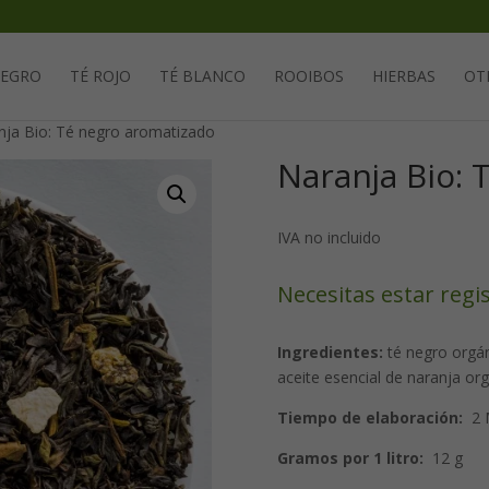
Solicita tu cuenta para poder realizar pedidos
NEGRO
TÉ ROJO
TÉ BLANCO
ROOIBOS
HIERBAS
OT
nja Bio: Té negro aromatizado
Naranja Bio: 
IVA no incluido
Necesitas estar regi
Ingredientes:
té negro orgán
aceite esencial de naranja or
Tiempo de elaboración:
2 
Gramos por 1 litro:
12 g