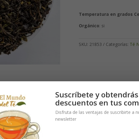
Temperatura en grados Ce
Orgánico
: si
SKU:
21853
Categorías:
Té N
Suscríbete y obtendrás
descuentos en tus com
 le cautivará: sabor frutal y ácido a naranja con aceite esencial de n
Disfruta de las ventajas de suscribirte a 
newsletter