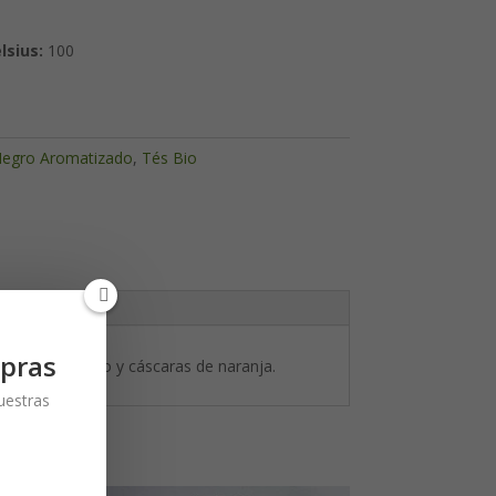
lsius:
100
egro Aromatizado
,
Tés Bio
pras
aranja ecológico y cáscaras de naranja.
nuestras