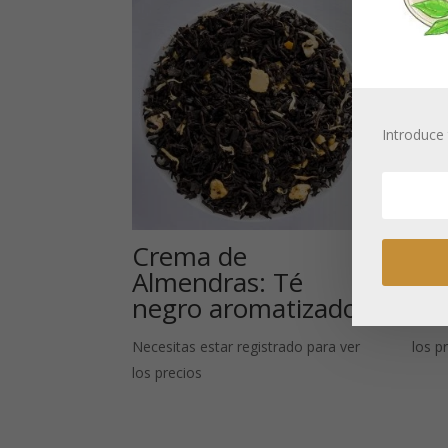
Introduce 
Crema de
Li
Almendras: Té
ar
negro aromatizado
Neces
Necesitas estar registrado para ver
los p
los precios