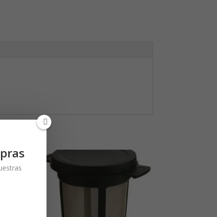
pras
nuestras