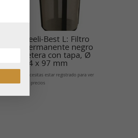
Teeli-Best L: Filtro
n
permanente negro
tetera con tapa, Ø
64 x 97 mm
 ver
Necesitas estar registrado para ver
los precios