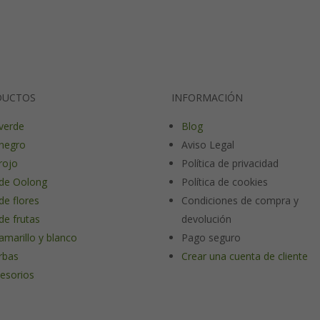
DUCTOS
INFORMACIÓN
verde
Blog
negro
Aviso Legal
rojo
Política de privacidad
de Oolong
Política de cookies
de flores
Condiciones de compra y
de frutas
devolución
amarillo y blanco
Pago seguro
rbas
Crear una cuenta de cliente
esorios