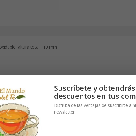
noxidable, altura total 110 mm
Suscríbete y obtendrás
descuentos en tus com
Disfruta de las ventajas de suscribirte a 
newsletter