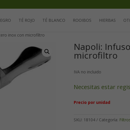
Solicita tu cuenta para poder realizar pedidos
NEGRO
TÉ ROJO
TÉ BLANCO
ROOIBOS
HIERBAS
OT
cero inox con microfiltro
Napoli: Infus
microfiltro
IVA no incluido
Necesitas estar regi
Precio por unidad
SKU:
18104
Categoría:
Filtro