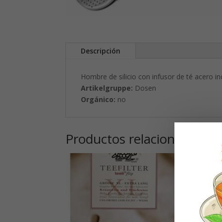
Descripción
Hombre de silicio con infusor de té acero i
Artikelgruppe:
Dosen
Orgánico:
no
Productos relacionados