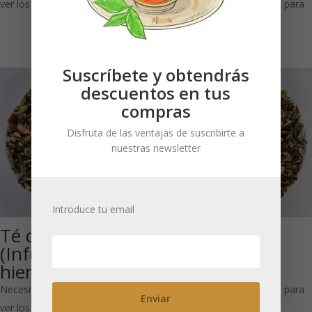
ver los precios
Necesitas estar registrado para
ver los precios
Suscríbete y obtendrás
descuentos en tus
compras
Disfruta de las ventajas de suscribirte a
nuestras newsletter
Introduce tu email
Té de la Tarde
Té del Ayuno
(Infusión de
(Infusión de
hierbas)
hierbas)
Necesitas estar registrado para
Necesitas estar registrado para
ver los precios
ver los precios