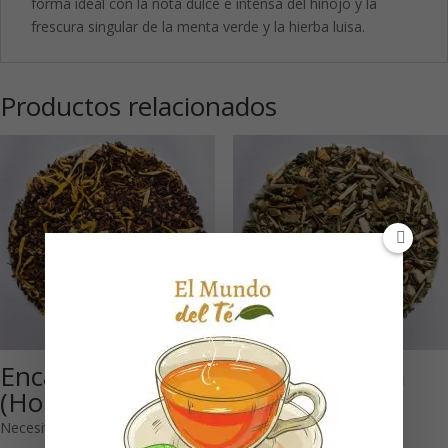
forma ideal con la nota dulce e intensa del hinojo y la
frescura singular de la menta verde y la hierba luisa.
Productos relacionados
Encanto de Elfos
Pradera alpina
(Honeybush)
(Infusión de
hierbas)
Necesitas estar registrado para