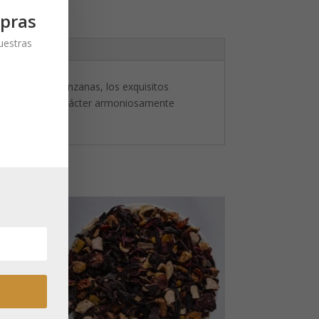
pras
nuestras
 las suaves manzanas, los exquisitos
esta mezcla un carácter armoniosamente