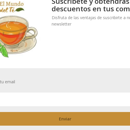
Suscríbete y obtendrás
descuentos en tus com
Disfruta de las ventajas de suscribirte a 
al
newsletter
e por su selección de ingredientes saludables para el estómago, como
s trozos de chocolate blanco y las notas de miel dulce confieren a 
che!.
tu email