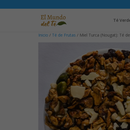
Té Verd
Inicio
/
Té de Frutas
/ Miel Turca (Nougat): Té de