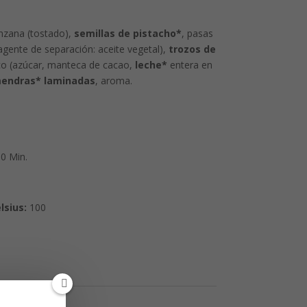
nzana (tostado),
semillas de pistacho*
, pasas
agente de separación: aceite vegetal),
trozos de
co (azúcar, manteca de cacao,
leche*
entera en
endras* laminadas
, aroma.
0 Min.
lsius:
100
 Frutas