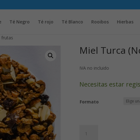
Solicita tu cuenta para poder realizar pedidos
e
Té Negro
Té rojo
Té Blanco
Rooibos
Hierbas
 frutas
Miel Turca (N
IVA no incluido
Necesitas estar regi
Formato
Miel
Turca