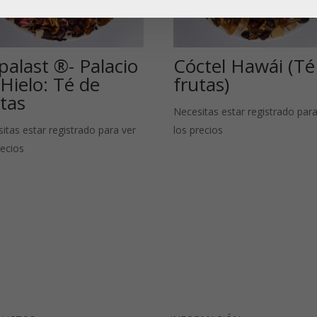
palast ®- Palacio
Cóctel Hawái (Té
Hielo: Té de
frutas)
utas
Necesitas estar registrado para
itas estar registrado para ver
los precios
recios