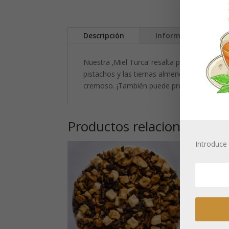
Descripción
Información adicion
Nuestra ‚Miel Turca‘ resalta particularment
pistachos y las tiernas almendras. Los fino
cremoso. ¡También puede prepararse con le
Productos relacionados
Introduce 