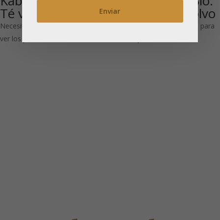
Kabusecha Bio:
Matcha 30 g Bio:
Té verde
té verde en polvo
Necesitas estar registrado para
Necesitas estar registrado para
ver los precios
ver los precios