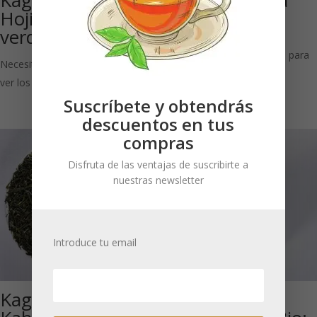
Kagoshima
Fukamushicha
Hojicha Bio: Té
100 g Bio: Té
verde japonés
verde japonés
Necesitas estar registrado para
Necesitas estar registrado para
ver los precios
ver los precios
Suscríbete y obtendrás
descuentos en tus
compras
Disfruta de las ventajas de suscribirte a
nuestras newsletter
Introduce tu email
Kagoshima
Japón Aichi