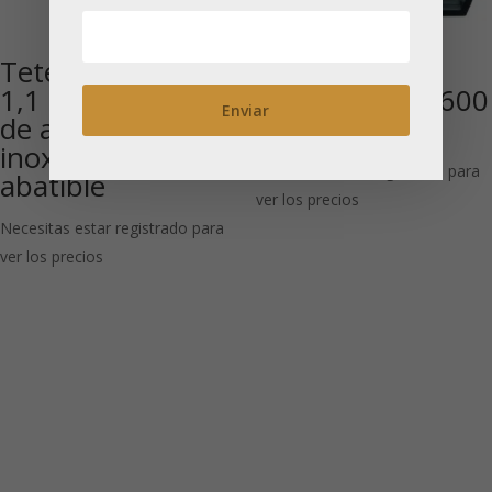
Tetera de vidrio
Tetera pistón
1,1 l con colador
«Misty»negra 600
de acero
ml
inoxidable y tapa
Necesitas estar registrado para
abatible
ver los precios
Necesitas estar registrado para
ver los precios