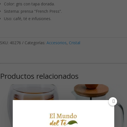
Color: gris con tapa dorada.
Sistema: prensa “French Press”.
Uso: café, té e infusiones.
SKU:
40276
Categorías:
Accesorios
,
Cristal
Productos relacionados