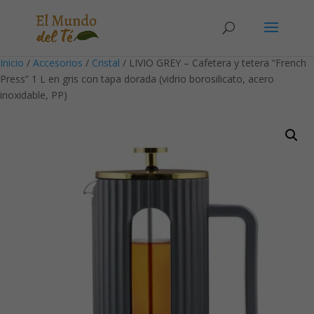
Solicita tu cuenta para poder realizar pedidos
Inicio
/
Accesorios
/
Cristal
/ LIVIO GREY – Cafetera y tetera “French
Press” 1 L en gris con tapa dorada (vidrio borosilicato, acero
inoxidable, PP)