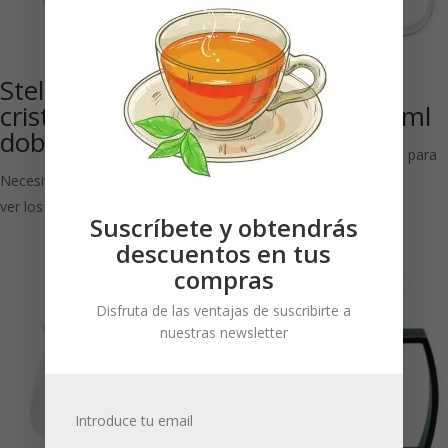
Stella: Taza de
Tetera pistón
cristal de 80 ml,
‘Bamboo’ 600 ml
doble pared
Necesitas estar registrado para
Necesitas estar registrado para
ver los precios
ver los precios
Suscríbete y obtendrás
descuentos en tus
compras
Disfruta de las ventajas de suscribirte a
nuestras newsletter
Introduce tu email