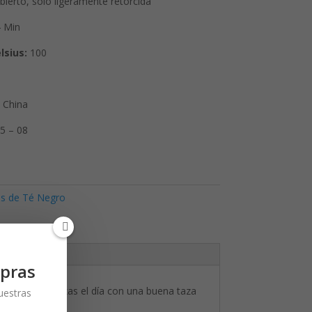
ierto, sólo ligeramente retorcida
 Min
lsius:
100
 China
5 – 08
s de Té Negro
pras
ados. Si empiezas el día con una buena taza
nuestras