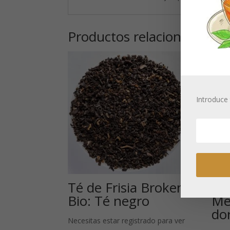
Productos relacionados
Introduce 
Té de Frisia Broken
Té 
Bio: Té negro
Me
do
Necesitas estar registrado para ver