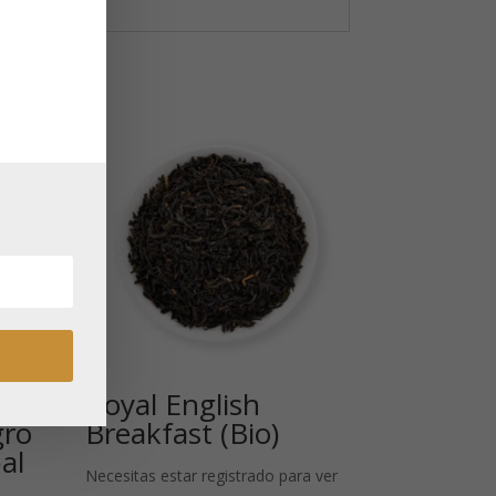
Royal English
gro
Breakfast (Bio)
al
Necesitas estar registrado para ver