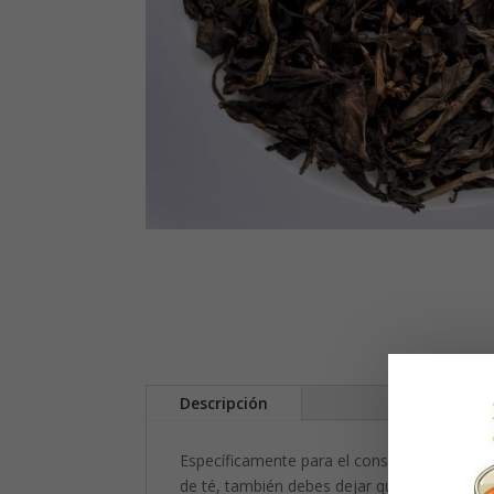
Descripción
Específicamente para el consumo tradicional
de té, también debes dejar que termine con