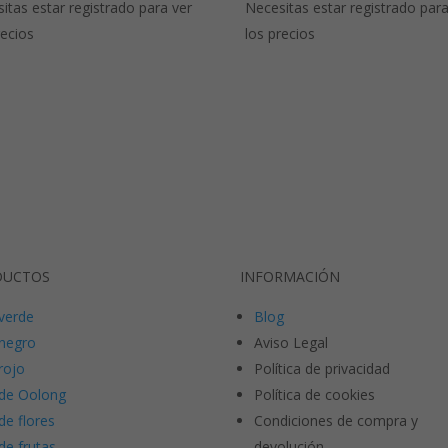
itas estar registrado para ver
Necesitas estar registrado para
recios
los precios
DUCTOS
INFORMACIÓN
verde
Blog
negro
Aviso Legal
rojo
Política de privacidad
de Oolong
Política de cookies
de flores
Condiciones de compra y
de frutas
devolución