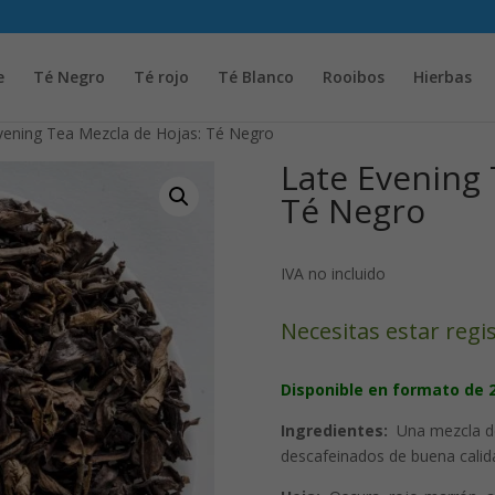
Solicita tu cuenta para poder realizar pedidos
e
Té Negro
Té rojo
Té Blanco
Rooibos
Hierbas
vening Tea Mezcla de Hojas: Té Negro
Late Evening 
Té Negro
IVA no incluido
Necesitas estar regi
Disponible en formato de 
Ingredientes:
Una mezcla de
descafeinados de buena calid