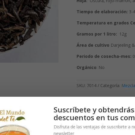
Hoja:
Oscura, rojo-marrón, ab
Tiempo de elaboración:
3-4
Temperatura en grados Ce
Gramos por 1 litro:
12g
Área de cultivo
Darjeeling &
Periodo de cosecha-mes:
0
Orgánico
: No
SKU:
7014
Categoría:
Mezcla
Suscríbete y obtendrás
descuentos en tus com
 de té de la tarde, esta mezcla fue creada de tés suaves y descafein
Disfruta de las ventajas de suscribirte a 
 una.
newsletter