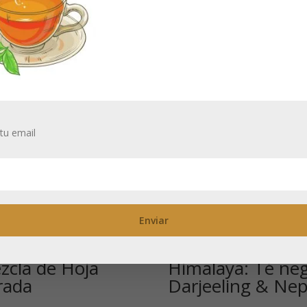
tu email
de Frisia Oriental
Mezcla del
zcla de Hoja
Himalaya: Té ne
rada
Darjeeling & Nep