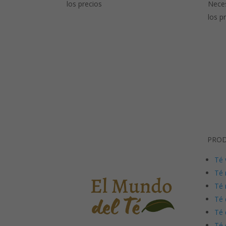
los precios
Neces
los p
PRO
Té 
Té 
Té 
Té 
Té 
Té 