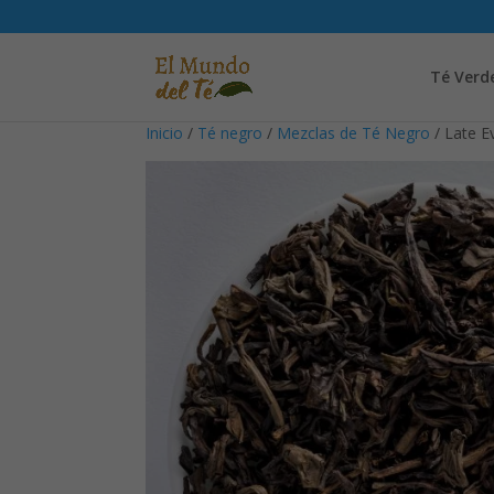
Té Verd
Inicio
/
Té negro
/
Mezclas de Té Negro
/ Late E