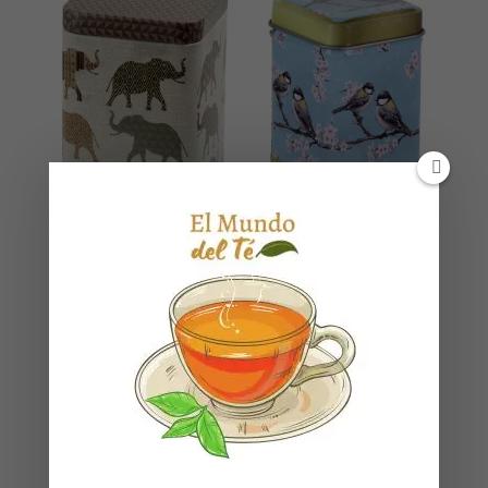
Oriental
Ajok 100 g:
Garden 25 G:
cierre
Tapa
hermético
cuadrada
cuadrada
Necesitas estar registrado
Necesitas estar registrado
para ver los precios
para ver los precios