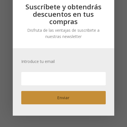
Suscríbete y obtendrás
descuentos en tus
compras
Disfruta de las ventajas de suscribirte a
nuestras newsletter
Black Jap 200
Box of Love
g: Cierre con
25 g: Tapa
visagra
cuadrada
Introduce tu email
rectangular
Necesitas estar registrado
Necesitas estar registrado
para ver los precios
para ver los precios