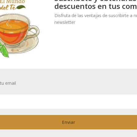
descuentos en tus com
SKU:
17815
Categorías:
Lata
Disfruta de las ventajas de suscribirte a 
newsletter
al
tu email