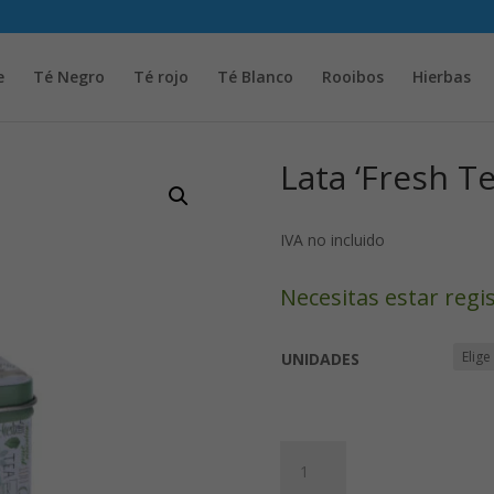
Solicita tu cuenta para poder realizar pedidos
e
Té Negro
Té rojo
Té Blanco
Rooibos
Hierbas
Lata ‘Fresh Te
IVA no incluido
Necesitas estar regi
UNIDADES
Lata
'Fresh