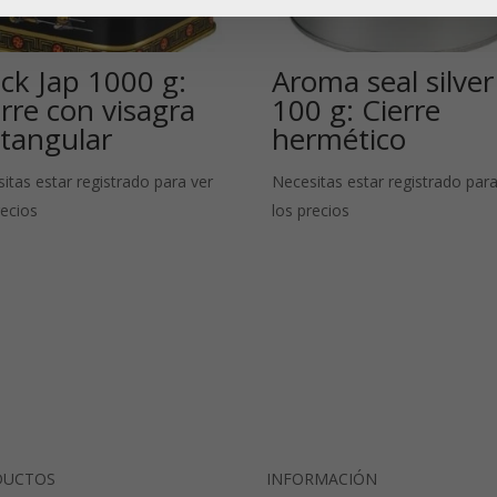
ack Jap 1000 g:
Aroma seal silver
rre con visagra
100 g: Cierre
ctangular
hermético
itas estar registrado para ver
Necesitas estar registrado para
recios
los precios
DUCTOS
INFORMACIÓN