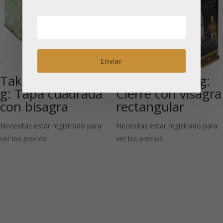
Take a break 100
Black Jap 100 g:
g: Tapa cuadrada
Cierre con visagra
con bisagra
rectangular
Necesitas estar registrado para
Necesitas estar registrado para
ver los precios
ver los precios