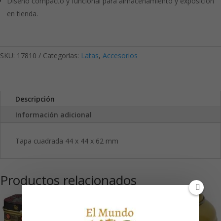
Diseño compacto y funcional para almacenamiento y exposición
en tienda.
SKU:
17810
Categorías:
Latas
,
Accesorios
Descripción
Información adicional
Tapa cuadrada 44 x 44 x 62 mm
Productos relacionados