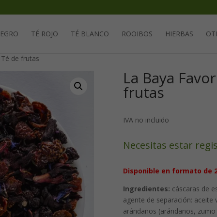
Solicita tu cuenta para poder realizar pedidos
NEGRO
TÉ ROJO
TÉ BLANCO
ROOIBOS
HIERBAS
OT
 Té de frutas
La Baya Favor
frutas
IVA no incluido
Necesitas estar regi
Disponible en formato de 
Ingredientes:
cáscaras de es
agente de separación: aceite 
arándanos (arándanos, zumo