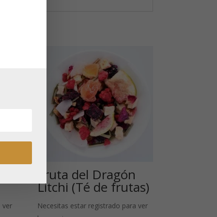
s:
Fruta del Dragón
Litchi (Té de frutas)
 ver
Necesitas estar registrado para ver