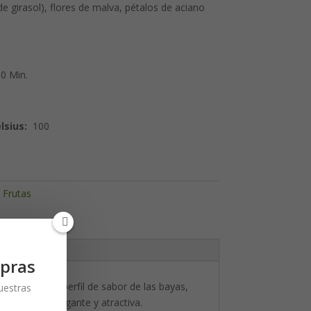
de girasol), flores de malva, pétalos de aciano
0 Min.
sius:
100
 Frutas
pras
 el afrutado perfil de sabor de las bayas,
nuestras
a de forma elegante y atractiva.