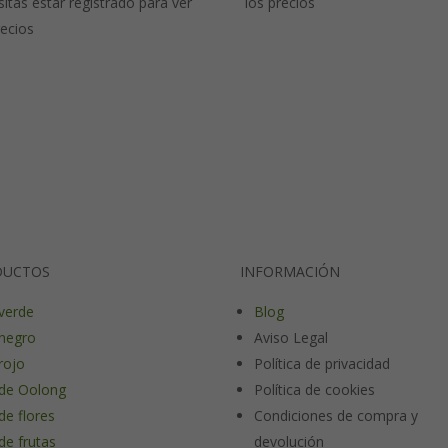
itas estar registrado para ver
los precios
recios
DUCTOS
INFORMACIÓN
verde
Blog
negro
Aviso Legal
rojo
Política de privacidad
de Oolong
Política de cookies
de flores
Condiciones de compra y
de frutas
devolución