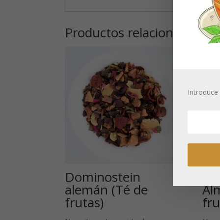
Productos relacionados
Introduce 
Dominostein
Ca
alemán (Té de
Al
frutas)
fru