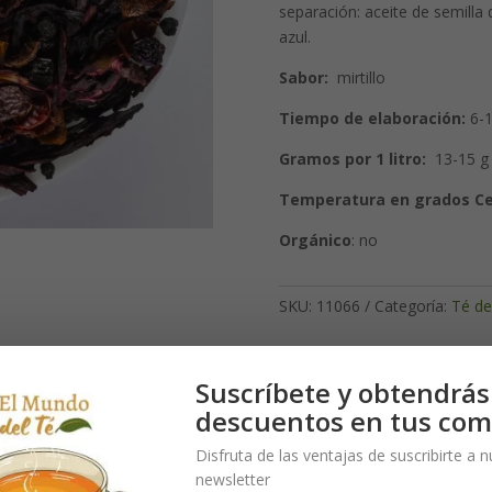
separación: aceite de semilla 
azul.
Sabor:
mirtillo
Tiempo de elaboración:
6-1
Gramos por 1 litro:
13-15 g
Temperatura en grados Cel
Orgánico
: no
SKU:
11066
Categoría:
Té de
Suscríbete y obtendrás
descuentos en tus com
combinación de bayas oscuras. La acidez intensa del hibisco redondea
Disfruta de las ventajas de suscribirte a 
os arándanos. Las flores azules de malva y aciano completan la mezcl
newsletter