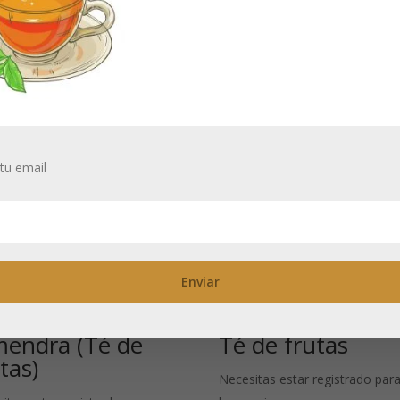
tu email
ramelo de
Cositas Deliciosa
mendra (Té de
Té de frutas
tas)
Necesitas estar registrado para