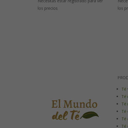
Necesitas estar registrado para ver
Neces
los precios
los p
PRO
Té 
Té 
Té 
Té 
Té 
Té 