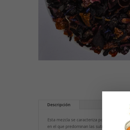
Descripción
Esta mezcla se caracteriza por su poderosa 
en el que predominan las sutiles notas de l