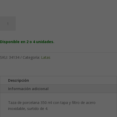
Kobuki
60
g:
Caja
Disponible en 2 o 4 unidades.
de
té
japonesa
SKU:
34134
Categoría:
Latas
con
tapa
interior
cantidad
Descripción
Información adicional
Taza de porcelana 350 ml con tapa y filtro de acero
inoxidable, surtido de 4.