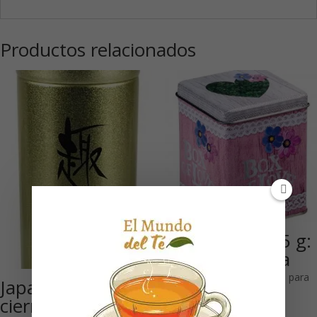
Productos relacionados
Box of Love 25 g:
Tapa cuadrada
Necesitas estar registrado para
Japanese 80 g:
ver los precios
cierre hermético