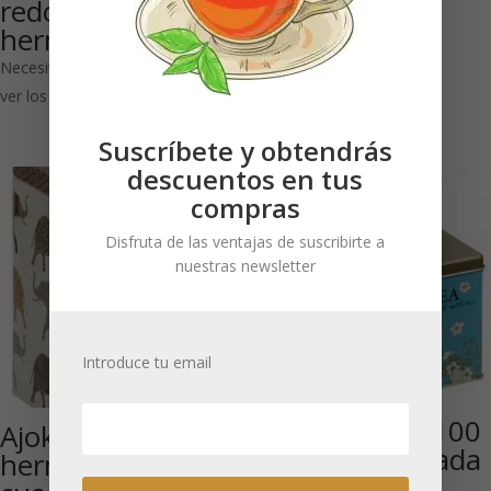
redondo dorado-
hermético
Necesitas estar registrado para
ver los precios
Suscríbete y obtendrás
descuentos en tus
compras
Disfruta de las ventajas de suscribirte a
nuestras newsletter
Introduce tu email
Take a break 100
Ajok 250 g:cierre
g: Tapa cuadrada
hermético
con bisagra