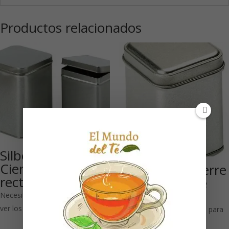
Productos relacionados
Silber 100 g:
Cierre con visagra
Silber 25 g: Cierre
rectangular
a presión bote
rectangular
Necesitas estar registrado para
ver los precios
Necesitas estar registrado para
ver los precios