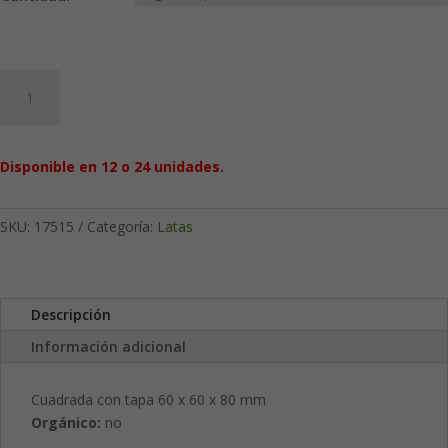
Just
love
50
g:
Disponible en 12 o 24 unidades.
Cuadrada
cantidad
SKU:
17515
Categoría:
Latas
Descripción
Información adicional
Cuadrada con tapa 60 x 60 x 80 mm
Orgánico:
no