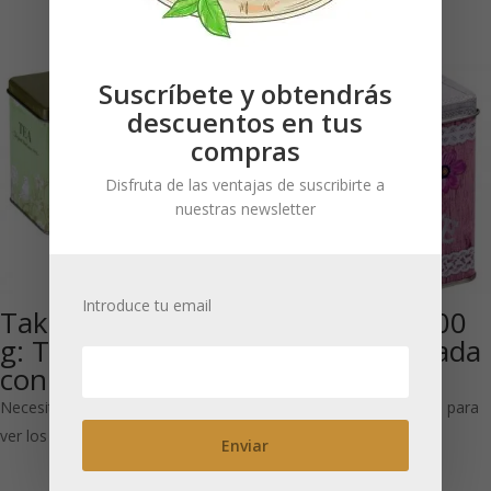
Suscríbete y obtendrás
descuentos en tus
compras
Disfruta de las ventajas de suscribirte a
nuestras newsletter
Introduce tu email
Take a break 100
Box of Love 100
g: Tapa cuadrada
g: Tapa cuadrada
con bisagra
con bisagra
Necesitas estar registrado para
Necesitas estar registrado para
ver los precios
ver los precios