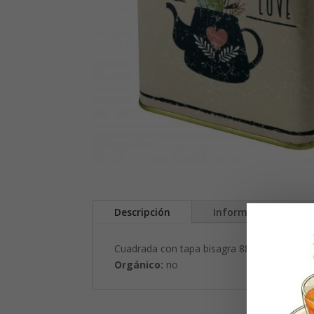
Descripción
Información adicion
Cuadrada con tapa bisagra 88 x 88 x 113 
Orgánico:
no