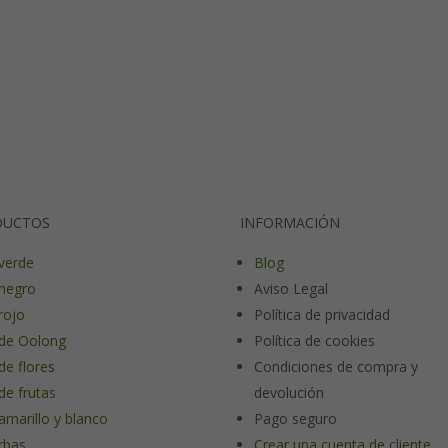
DUCTOS
INFORMACIÓN
verde
Blog
negro
Aviso Legal
rojo
Política de privacidad
de Oolong
Política de cookies
de flores
Condiciones de compra y
de frutas
devolución
amarillo y blanco
Pago seguro
rbas
Crear una cuenta de cliente