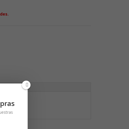
ades.
pras
nuestras