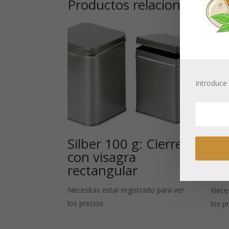
Productos relacionados
Introduce 
Silber 100 g: Cierre
con visagra
Ajo
rectangular
he
Necesitas estar registrado para ver
Neces
los precios
los p