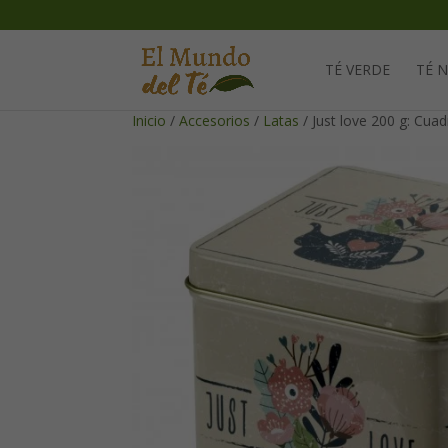
TÉ VERDE
TÉ 
Inicio
/
Accesorios
/
Latas
/ Just love 200 g: Cua