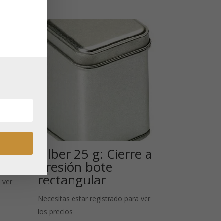
:
Silber 25 g: Cierre a
presión bote
rectangular
 ver
Necesitas estar registrado para ver
los precios