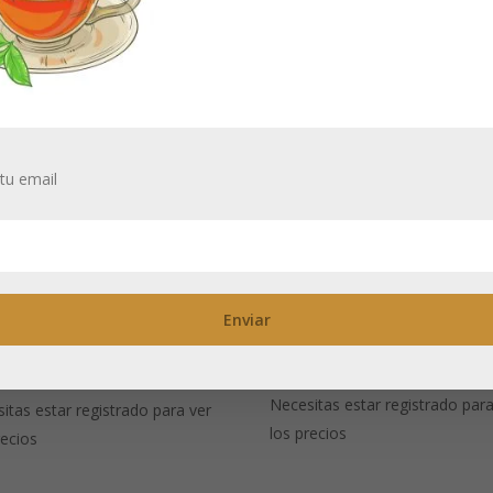
tu email
Box of Love 50 g
k 250 g:cierre
Tapa cuadrada
rmético cuadrada
Necesitas estar registrado para
itas estar registrado para ver
los precios
recios