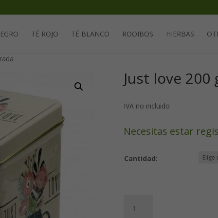
Solicita tu cuenta para poder realizar pedidos
NEGRO
TÉ ROJO
TÉ BLANCO
ROOIBOS
HIERBAS
OT
drada
Just love 200
IVA no incluido
Necesitas estar regi
Cantidad:
Just
love