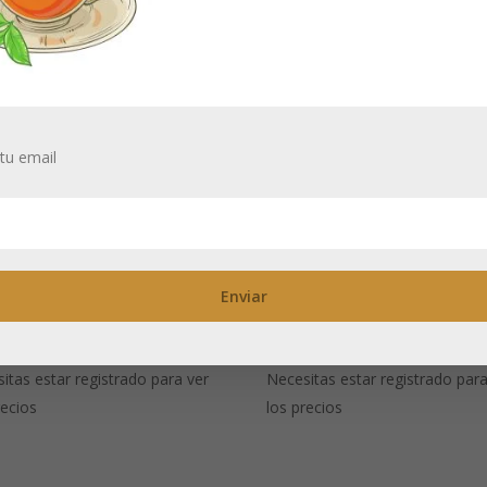
tu email
 del Ayuno
Hierbas Navideñ
fusión de
(Infusión de
rbas)
hierbas)
itas estar registrado para ver
Necesitas estar registrado para
recios
los precios