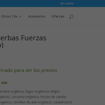
Mi cuenta
Otros Tés
Accesorios
Ofertas
ierbas Fuerzas
o)
strado para ver los precios
 kilo
zana orgánica, higos orgánicos (higos
gánica), cúrcuma orgánica, trozos de canela
orgánico, semillas de anís orgánico, cardamomo