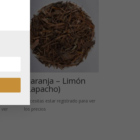
as
Naranja – Limón
(Lapacho)
Necesitas estar registrado para ver
 ver
los precios