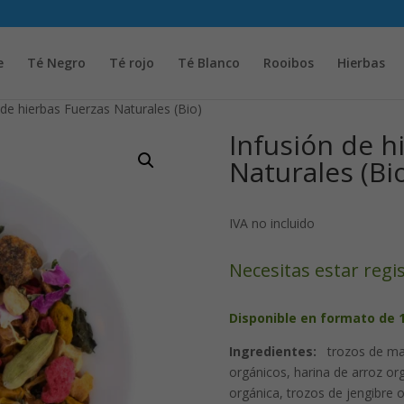
Solicita tu cuenta para poder realizar pedidos
e
Té Negro
Té rojo
Té Blanco
Rooibos
Hierbas
 de hierbas Fuerzas Naturales (Bio)
Infusión de h
Naturales (Bi
IVA no incluido
Necesitas estar regi
Disponible en formato de 1
Ingredientes:
trozos de man
orgánicos, harina de arroz or
orgánica, trozos de jengibre 