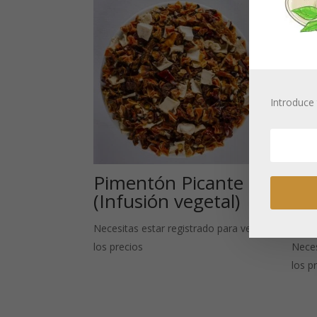
Introduce 
Pimentón Picante
Té
(Infusión vegetal)
(In
hie
Necesitas estar registrado para ver
los precios
Neces
los p