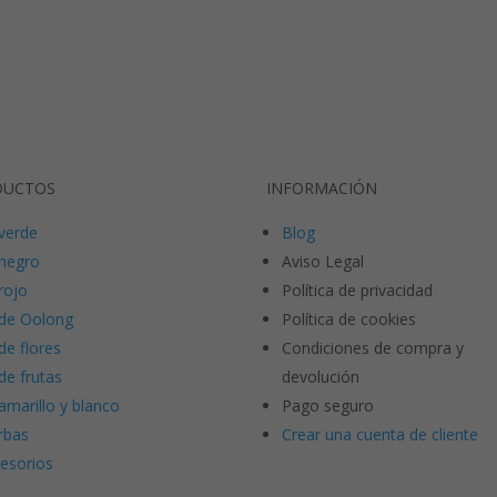
DUCTOS
INFORMACIÓN
verde
Blog
negro
Aviso Legal
rojo
Política de privacidad
de Oolong
Política de cookies
de flores
Condiciones de compra y
de frutas
devolución
amarillo y blanco
Pago seguro
rbas
Crear una cuenta de cliente
esorios