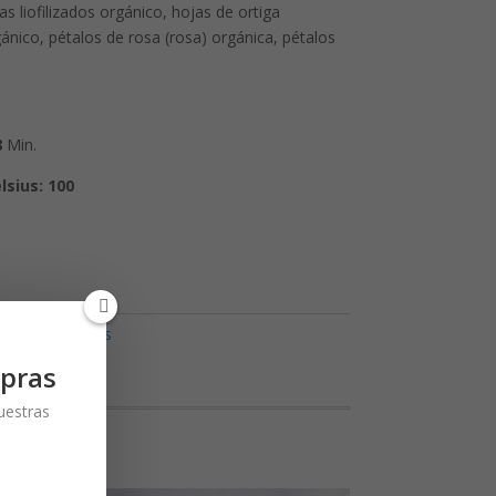
s liofilizados orgánico, hojas de ortiga
ánico, pétalos de rosa (rosa) orgánica, pétalos
8
Min.
lsius:
100
iones de hierbas
pras
nuestras