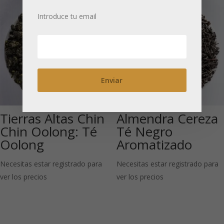
Introduce tu email
Tierras Altas Chin
Almendra Cereza
Chin Oolong: Té
Té Negro
Oolong
Aromatizado
Necesitas estar registrado para
Necesitas estar registrado para
ver los precios
ver los precios