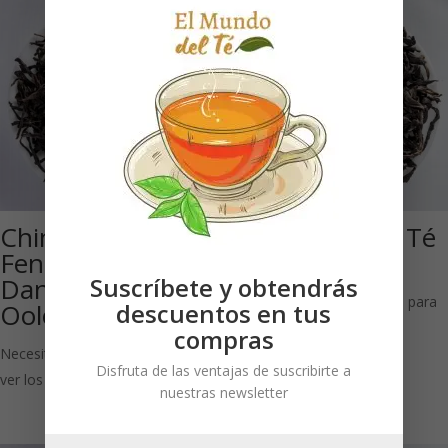
ChinaGuangdong
Da Hong Pao: Té
Feng Huang
Oolong
Dancong: Té
Suscríbete y obtendrás
Necesitas estar registrado para
Oolong
descuentos en tus
ver los precios
compras
Necesitas estar registrado para
Disfruta de las ventajas de suscribirte a
ver los precios
nuestras newsletter