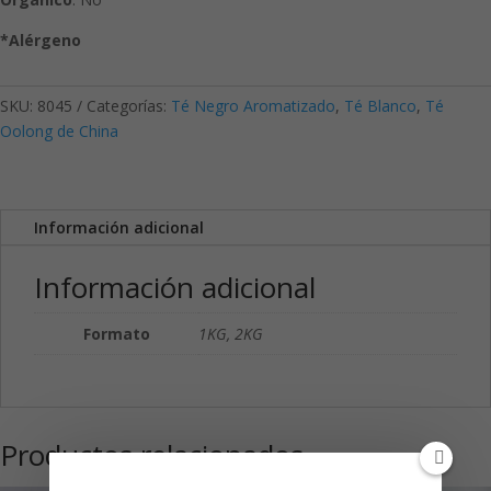
*Alérgeno
SKU:
8045
Categorías:
Té Negro Aromatizado
,
Té Blanco
,
Té
Oolong de China
Información adicional
Información adicional
Formato
1KG, 2KG
Productos relacionados