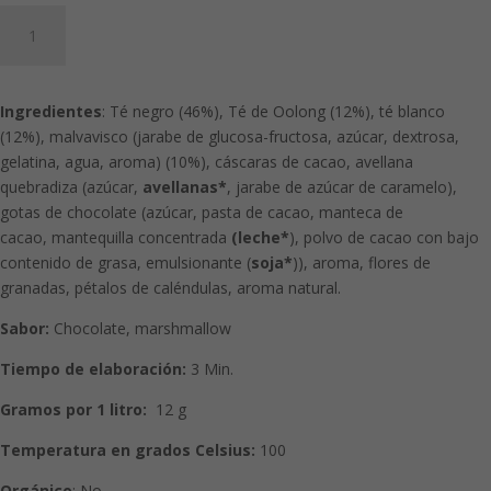
Hoguera
de
Campo:
Té
Ingredientes
: Té negro (46%), Té de Oolong (12%), té blanco
negro,
(12%), malvavisco (jarabe de glucosa-fructosa, azúcar, dextrosa,
blanco
gelatina, agua, aroma) (10%), cáscaras de cacao, avellana
y
quebradiza (azúcar,
avellanas*
, jarabe de azúcar de caramelo),
oolong
gotas de chocolate (azúcar, pasta de cacao, manteca de
aromatizado
cacao, mantequilla concentrada
(leche*
), polvo de cacao con bajo
cantidad
contenido de grasa, emulsionante (
soja*
)), aroma, flores de
granadas, pétalos de caléndulas, aroma natural.
Sabor:
Chocolate, marshmallow
Tiempo de elaboración:
3
Min.
Gramos por 1 litro:
12 g
Temperatura en grados Celsius:
100
Orgánico
: No