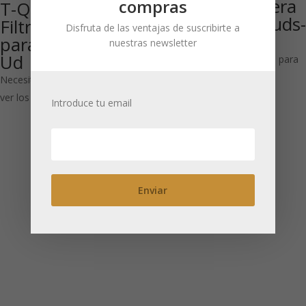
Filtro para tetera
compras
T-Quick M:caja
grande XL 60 uds-
Filtro de papel
Disfruta de las ventajas de suscribirte a
30 cajas
para tetera 100
nuestras newsletter
Ud
Necesitas estar registrado para
ver los precios
Necesitas estar registrado para
ver los precios
Introduce tu email