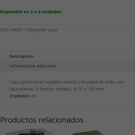
con
Disponible en 3 o 6 unidades.
papel
de
seda
SKU:
34099
Categoría:
Latas
cantidad
Descripción
Información adicional
Caja japonesa de hojalata cubierta con papel de seda, con
tapa interior, 3 diseños surtidos, Ø 75 x 100 mm.
Orgánico:
no
Productos relacionados