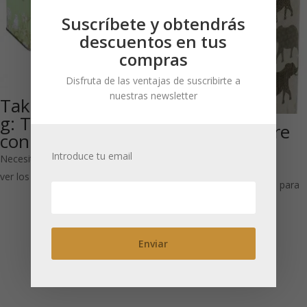
Suscríbete y obtendrás
descuentos en tus
compras
Disfruta de las ventajas de suscribirte a
nuestras newsletter
Take a break 100
g: Tapa cuadrada
Ajok 50 g: cierre
con bisagra
hermético
Introduce tu email
Necesitas estar registrado para
cuadrada
ver los precios
Necesitas estar registrado para
ver los precios