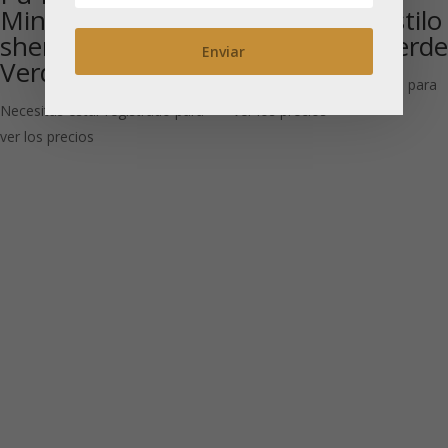
Mini Tuo Cha –
Classic 40 g Estilo
sheng: Té Pu-erh
Japonés: Té Verde
Verde
Necesitas estar registrado para
Necesitas estar registrado para
ver los precios
ver los precios