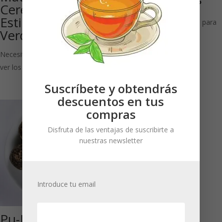
Ceremonia 40 g
Matcha (Bio)
Estilo Japonés: Té
Necesitas estar registrado para
Verde
ver los precios
Necesitas estar registrado para
ver los precios
Suscríbete y obtendrás
descuentos en tus
compras
Disfruta de las ventajas de suscribirte a
nuestras newsletter
Introduce tu email
Pu-Erh Green
Matcha China