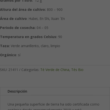
Gramos por 1 litro:
12 g
Altura del área de cultivo:
800 – 900
Área de cultivo
: Hubei, En Shi, Xuan ´En
Periodo de cosecha:
04 – 05
Temperatura en grados Celsius:
90
Taza:
Verde amarillento, claro, limpio
Orgánico
: sí
SKU:
21411
Categorías:
Té Verde de China
,
Tés Bio
Descripción
Una pequeña superficie de tierra ha sido certificada como
orgánica desde aproximadamente 2010 y está