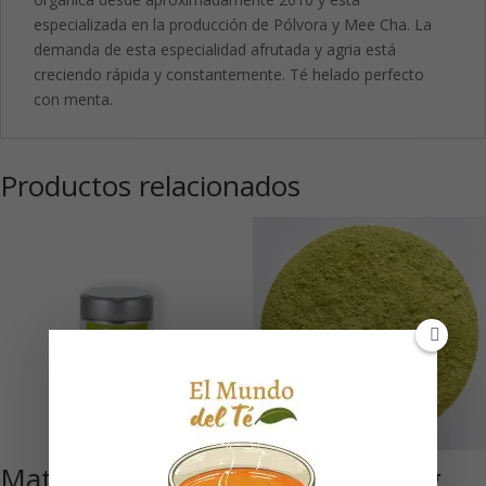
especializada en la producción de Pólvora y Mee Cha. La
demanda de esta especialidad afrutada y agria está
creciendo rápida y constantemente. Té helado perfecto
con menta.
Productos relacionados
Matcha China
China Cooking