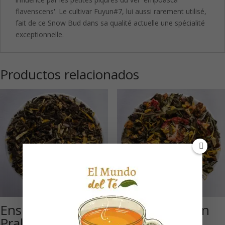
flavenscens'. Le cultivar Fuyun#7, lui aussi rarement utilisé,
fait de ce Snow Bud dans sa qualité actuelle une spécialité
exceptionnelle.
Productos relacionados
Ensueño de
Siesta (Infusión
Praliné (Té verde
de hierbas)