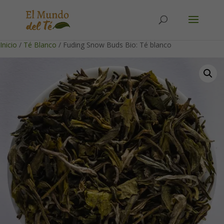
Solicita tu cuenta para poder realizar pedidos
Inicio
/
Té Blanco
/ Fuding Snow Buds Bio: Té blanco