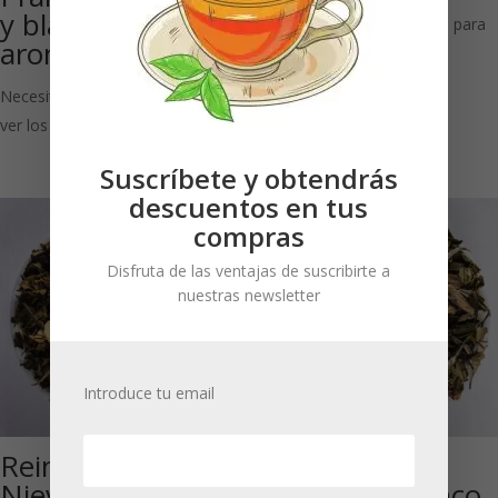
y blanco
Necesitas estar registrado para
aromatizado)
ver los precios
Necesitas estar registrado para
ver los precios
Suscríbete y obtendrás
descuentos en tus
compras
Disfruta de las ventajas de suscribirte a
nuestras newsletter
Introduce tu email
Reina de Las
Pai Mu Tan
Nieves Superior
Rosas: Té blanco