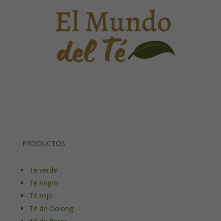
PRODUCTOS
Té verde
Té negro
Té rojo
Té de Oolong