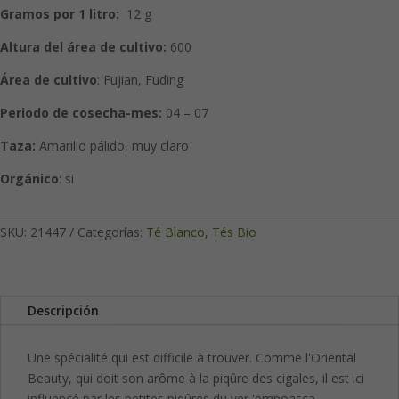
Gramos por 1 litro:
12 g
Altura del área de cultivo:
600
Área de cultivo
: Fujian, Fuding
Periodo de cosecha-mes:
04 – 07
Taza:
Amarillo pálido, muy claro
Orgánico
: si
SKU:
21447
Categorías:
Té Blanco
,
Tés Bio
Descripción
Une spécialité qui est difficile à trouver. Comme l'Oriental
Beauty, qui doit son arôme à la piqûre des cigales, il est ici
influencé par les petites piqûres du ver 'empoasca