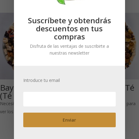
Suscríbete y obtendrás
descuentos en tus
compras
Disfruta de las ventajas de suscribirte a
nuestras newsletter
Introduce tu email
Baya del Dragón
Cóctel Hawái (Té
(Té de frutas)
de frutas)
Necesitas estar registrado para
Necesitas estar registrado para
ver los precios
ver los precios