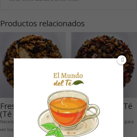
Productos relacionados
Fresa-Frambuesa
Fresa & Nata: Té
(Té de frutas)
de frutas
Necesitas estar registrado para
Necesitas estar registrado para
ver los precios
ver los precios