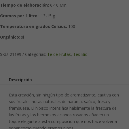
Tiempo de elaboración:
6-10 Min.
Gramos por 1 litro:
13-15 g
Temperatura en grados Celsius:
100
Orgánico
: sí
SKU:
21199
Categorías:
Té de Frutas
,
Tés Bio
Descripción
Esta creación, sin ningún tipo de aromatizante, cautiva con
sus frutales notas naturales de naranja, saúco, fresa y
frambuesa. El hibisco intensifica hábilmente la frescura de
las frutas y los hermosos acianos rosados añaden un
toque elegante a esta composición que nos hace volver a
soñar como cuando eramos niños.