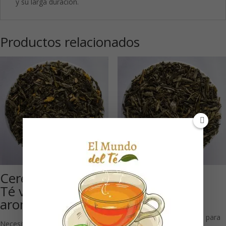
y su larga duración.
Productos relacionados
Cereza Japonesa:
Anaberry (Té
Té verde
verde
aromatizado
aromatizado)
Necesitas estar registrado para
Necesitas estar registrado para