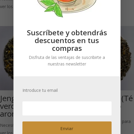
ver los precios
ver los precios
Suscríbete y obtendrás
descuentos en tus
compras
Disfruta de las ventajas de suscribirte a
nuestras newsletter
Introduce tu email
Jengibre (Té
Saúco Picante (Té
verde
verde y blanco
aromatizado)
aromatizado)
Necesitas estar registrado para
Necesitas estar registrado para
ver los precios
ver los precios