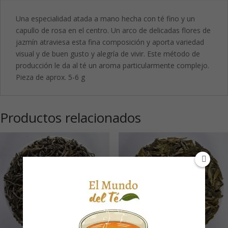
Una especialidad atada a mano hecha con té fino y un
capullo de rosa en el centro. Un arco de delicadas flores de
jazmín atraviesa esta fina composición y aporta variedad
visual y de buen gusto y alegría de vivir. Este método de
producción le da al té un aroma particularmente complejo.
Pieza de aprox. 5-6 g
Productos relacionados