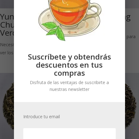
Yunnan Wild
China Long Jing
Chun Mee: Té
IGP
Verde
Necesitas estar registrado para
Necesitas estar registrado para
ver los precios
ver los precios
Suscríbete y obtendrás
descuentos en tus
compras
Disfruta de las ventajas de suscribirte a
nuestras newsletter
Introduce tu email