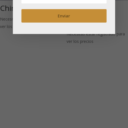
China Sencha
Jazmín Finest
Superior – Yin
Necesitas estar registrado para
Hao: Té Verde
ver los precios
Necesitas estar registrado para
ver los precios