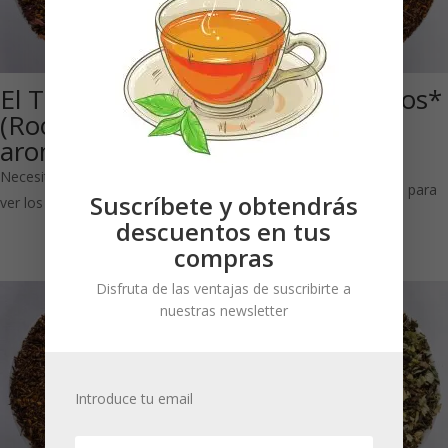
El Té de Rodolfo
Vainilla (Rooibos*
(Rooibos*
aromatizado)
aromatizado)
*DOP
Necesitas estar registrado para
Necesitas estar registrado para
Suscríbete y obtendrás
ver los precios
ver los precios
descuentos en tus
compras
Disfruta de las ventajas de suscribirte a
nuestras newsletter
Introduce tu email