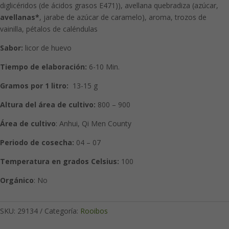
diglicéridos (de ácidos grasos E471)), avellana quebradiza (azúcar,
avellanas*
, jarabe de azúcar de caramelo), aroma, trozos de
vainilla, pétalos de caléndulas
Sabor:
licor de huevo
Tiempo de elaboración:
6-10 Min.
Gramos por 1 litro:
13-15 g
Altura del área de cultivo:
800 – 900
Área de cultivo
: Anhui, Qi Men County
Periodo de cosecha:
04 – 07
Temperatura en grados Celsius:
100
Orgánico
: No
SKU:
29134
Categoría:
Rooibos