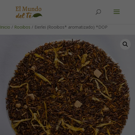
Solicita tu cuenta para poder realizar pedidos
Inicio
/
Rooibos
/ Eierlei (Rooibos* aromatizado) *DOP