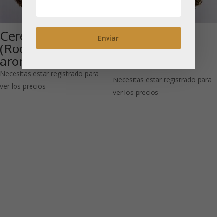
Cereza Salvaje
País de Sueño
(Rooibos
(Infusión de
aromatizado)
hierbas)
Necesitas estar registrado para
Necesitas estar registrado para
ver los precios
ver los precios