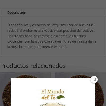
Descripción
El sabor dulce y cremoso del exquisito licor de huevos le
recibirá al probar esta exclusiva composición de rooibos.
Los trozos finos de caramelo asi como los trocitos
crocantes, combinados con suaves notas de vainilla dan a
la mezcla un toque realmente especial.
Productos relacionados