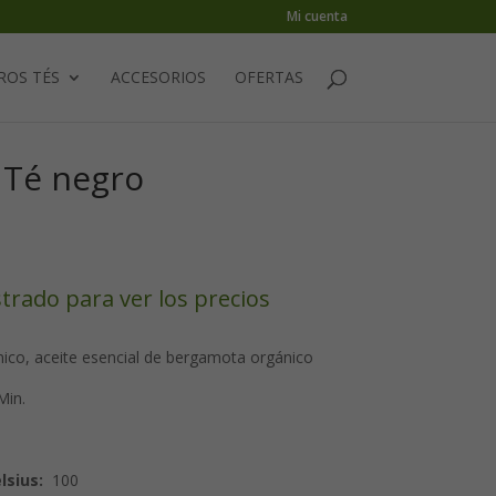
Mi cuenta
ROS TÉS
ACCESORIOS
OFERTAS
: Té negro
strado para ver los precios
ico, aceite esencial de bergamota orgánico
Min.
sius:
100