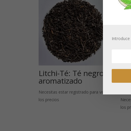
Introduce 
Litchi-Té: Té negro
Té
aromatizado
ar
Cr
Necesitas estar registrado para ver
los precios
Neces
los p