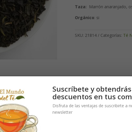
Taza:
Marrón anaranjado, os
Orgánico
: si
SKU:
21814
Categorías:
Té N
Suscríbete y obtendrás
descuentos en tus com
to aceite orgánico de bergamota despliega un aroma fresco y puro.
Disfruta de las ventajas de suscribirte a 
newsletter