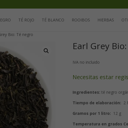
Solicita tu cuenta para poder realizar pedidos
NEGRO
TÉ ROJO
TÉ BLANCO
ROOIBOS
HIERBAS
OT
Grey Bio: Té negro
Earl Grey Bio
IVA no incluido
Necesitas estar regi
Ingredientes:
té negro orgán
Tiempo de elaboración:
2 
Gramos por 1 litro:
12 g
Temperatura en grados Cel