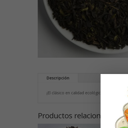
Descripción
¡El clásico en calidad ecológica! El exquisi
Productos relacionados