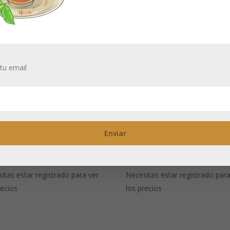
tu email
 negro
Té negro
omatizado Dublin
aromatizado
eam ®
Chocomenta
itas estar registrado para ver
Necesitas estar registrado para
recios
los precios