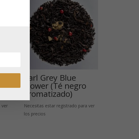
Earl Grey Blue
Flower (Té negro
aromatizado)
 ver
Necesitas estar registrado para ver
los precios