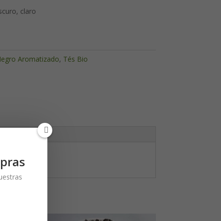
curo, claro
egro Aromatizado
,
Tés Bio
pras
nuestras