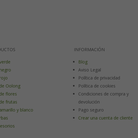
DUCTOS
INFORMACIÓN
verde
Blog
negro
Aviso Legal
rojo
Política de privacidad
de Oolong
Política de cookies
de flores
Condiciones de compra y
de frutas
devolución
amarillo y blanco
Pago seguro
rbas
Crear una cuenta de cliente
esorios