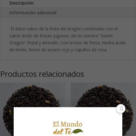
Descripción
Información adicional
El dulce sabor de la fruta del dragón combinado con el
sabor ácido de fresas jugosas, así es nuestro 'Sweet
Dragon': frutal y atrevido. Con trozos de fresa, hierba ácida
de limón, flores de aciano rojo y capullos de rosa.
Productos relacionados