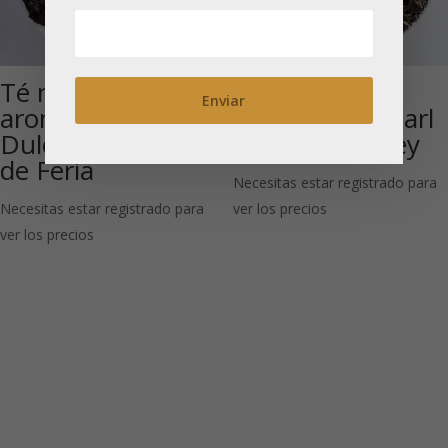
Té negro
Té negro
aromatizado
aromatizado Earl
Dulce Recuerdo
Grey Mary Grey
de Feria
Necesitas estar registrado para
Necesitas estar registrado para
ver los precios
ver los precios