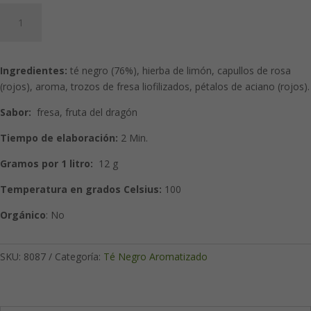
Dulce
Dragón
(Té
negro
Ingredientes:
té negro (76%), hierba de limón, capullos de rosa
aromatizado)
(rojos), aroma, trozos de fresa liofilizados, pétalos de aciano (rojos).
cantidad
Sabor:
fresa, fruta del dragón
Tiempo de elaboración:
2 Min.
Gramos por 1 litro:
12 g
Temperatura en grados Celsius:
100
Orgánico
: No
SKU:
8087
Categoría:
Té Negro Aromatizado