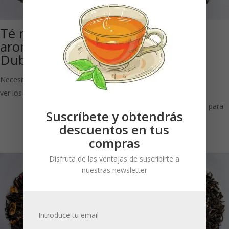
Té negro
Earl Grey
aromatizado
Himalaya
Dublin Cream ®
Excelsior (Té
negro
Necesitas estar registrado para
aromatizado)
ver los precios
Necesitas estar registrado para
Suscríbete y obtendrás
ver los precios
descuentos en tus
compras
Disfruta de las ventajas de suscribirte a
nuestras newsletter
Introduce tu email