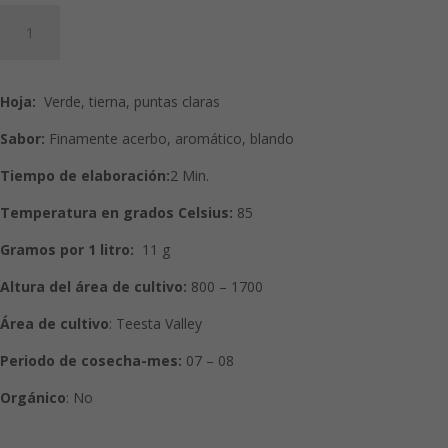
Darjeeling
Verde
FTGFOP1
Tipo
Hoja:
Verde, tierna, puntas claras
‚Namring
Upper‘
Sabor:
Finamente acerbo, aromático, blando
cantidad
Tiempo de elaboración:
2 Min.
Temperatura en grados Celsius:
85
Gramos por 1 litro:
11 g
Altura del área de cultivo:
800 – 1700
Área de cultivo
:
Teesta Valley
Periodo de cosecha-mes:
07 – 08
Orgánico
: No