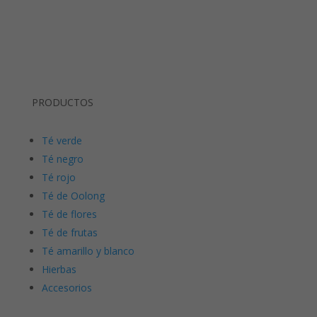
PRODUCTOS
Té verde
Té negro
Té rojo
Té de Oolong
Té de flores
Té de frutas
Té amarillo y blanco
Hierbas
Accesorios