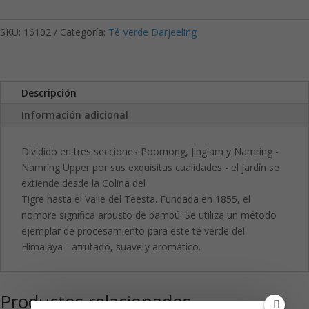
SKU:
16102
Categoría:
Té Verde Darjeeling
Descripción
Información adicional
Dividido en tres secciones Poomong, Jingiam y Namring -
Namring Upper por sus exquisitas cualidades - el jardín se
extiende desde la Colina del
Tigre hasta el Valle del Teesta. Fundada en 1855, el
nombre significa arbusto de bambú. Se utiliza un método
ejemplar de procesamiento para este té verde del
Himalaya - afrutado, suave y aromático.
Productos relacionados