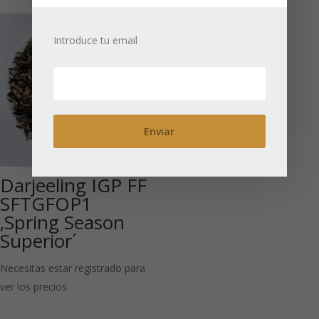
Introduce tu email
Darjeeling IGP FF
SFTGFOP1
‚Spring Season
Superior´
Necesitas estar registrado para
ver los precios