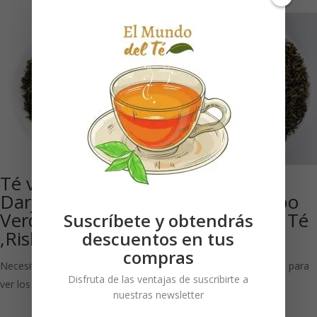
Té verde
Darjeeling
Darjeeling IGP
SFTGFOP1 Tipo
Verde FTGFOP1
‘Steinthal’ Bio: Té
Suscríbete y obtendrás
,Risheehat (Bio)
verde
descuentos en tus
compras
Necesitas estar registrado para
Necesitas estar registrado para
Disfruta de las ventajas de suscribirte a
ver los precios
ver los precios
nuestras newsletter