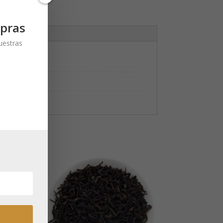
pras
nuestras