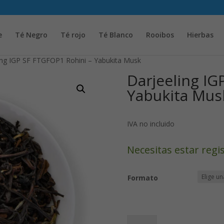
Solicita tu cuenta para poder realizar pedidos
e
Té Negro
Té rojo
Té Blanco
Rooibos
Hierbas
ing IGP SF FTGFOP1 Rohini – Yabukita Musk
Darjeeling IG
Yabukita Mus
IVA no incluido
Necesitas estar regi
Formato
Darjeeling