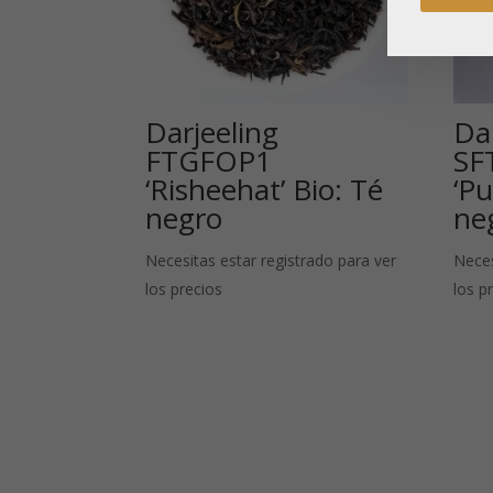
Darjeeling
Da
FTGFOP1
SF
‘Risheehat’ Bio: Té
‘Pu
negro
ne
Necesitas estar registrado para ver
Neces
los precios
los p