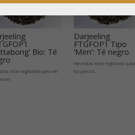
rjeeling
Darjeeling
TGFOP1
FTGFOP1 Tipo
ttabong’ Bio: Té
‘Mim’: Té negro
gro
Necesitas estar registrado para
itas estar registrado para ver
los precios
recios