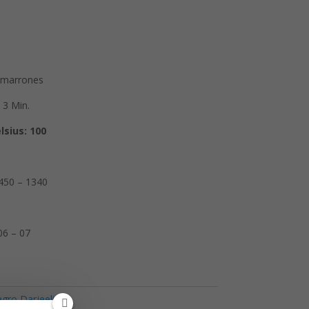
marrones
 3 Min.
lsius:
100
450 – 1340
6 – 07
gro Darjeeling