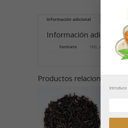
Información adicional
Información adicional
Formato
1KG, 2KG
Productos relacionados
Introduce 