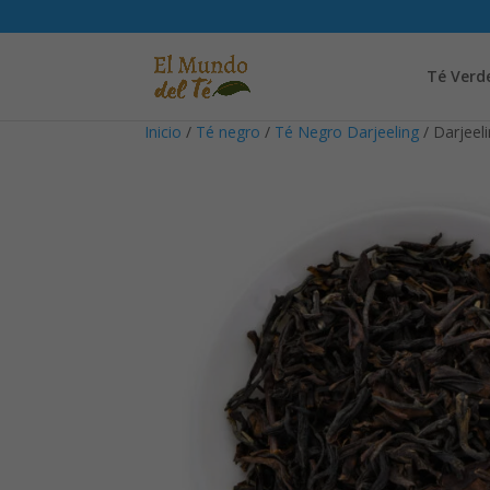
Té Verd
Inicio
/
Té negro
/
Té Negro Darjeeling
/ Darjeel