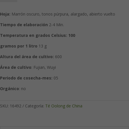
Pao:
Té
Hoja:
Marrón oscuro, tonos púrpura, alargado, abierto vuelto
Oolong
cantidad
Tiempo de elaboración
2-4 Min.
Temperatura en grados Celsius: 100
gramos por 1 litro
13 g
Altura del área de cultivo:
600
Área de cultivo
: Fujian, Wuyi
Periodo de cosecha-mes:
05
Orgánico
: no
SKU:
16492
Categoría:
Té Oolong de China