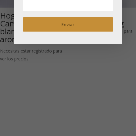
Hoguera de
Anxi Tie Guan
Campo: Té negro,
Yin: Té Oolong
blanco y oolong
Necesitas estar registrado para
aromatizado
ver los precios
Necesitas estar registrado para
ver los precios