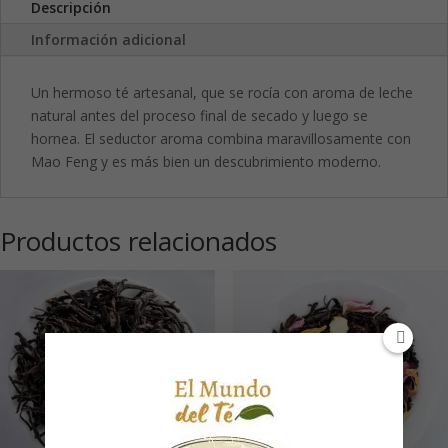
Descripción
Información adicional
Un hermoso té artesanal, que se rocía con aroma de leche
natural antes del proceso final de secado y luego se
hornea. El seductor aroma combina maravillosamente con
Mao Feng y es más bien un descubrimiento moderno.
Productos relacionados