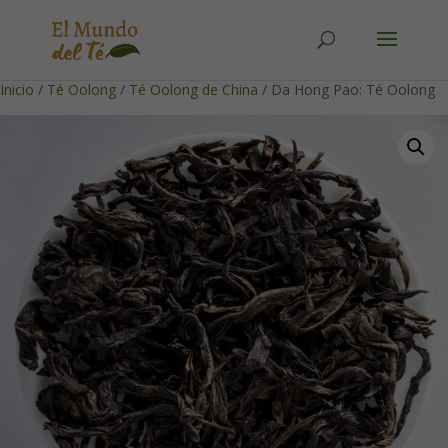
Solicita tu cuenta para poder realizar pedidos
Inicio
/
Té Oolong
/
Té Oolong de China
/ Da Hong Pao: Té Oolong