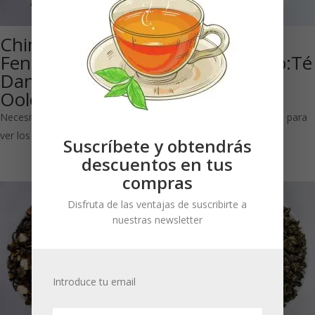
ChinaGuangdong
Beso de
Feng Huang
Mandarina Bio:Té
Dancong: Té
oolong
Oolong
aromatizado
Necesitas estar registrado para
Necesitas estar registrado para
ver los precios
ver los precios
Suscríbete y obtendrás
descuentos en tus
compras
Disfruta de las ventajas de suscribirte a
nuestras newsletter
Introduce tu email