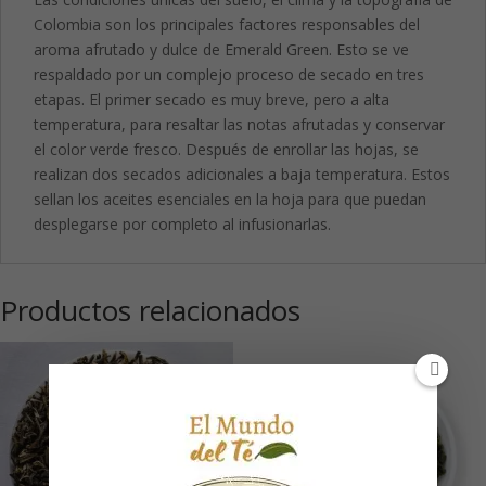
Colombia son los principales factores responsables del
aroma afrutado y dulce de Emerald Green. Esto se ve
respaldado por un complejo proceso de secado en tres
etapas. El primer secado es muy breve, pero a alta
temperatura, para resaltar las notas afrutadas y conservar
el color verde fresco. Después de enrollar las hojas, se
realizan dos secados adicionales a baja temperatura. Estos
sellan los aceites esenciales en la hoja para que puedan
desplegarse por completo al infusionarlas.
Productos relacionados