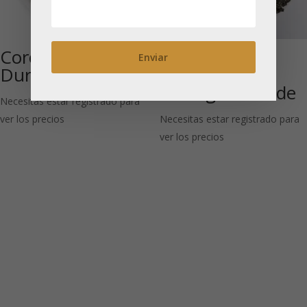
Corea Jeju Sejak
Rainforest
Durin
Sencha Tam
Duong: Té verde
Necesitas estar registrado para
ver los precios
Necesitas estar registrado para
ver los precios