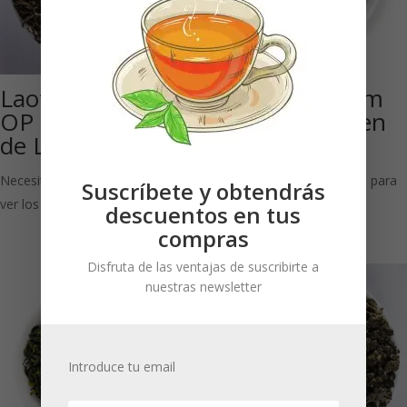
Laothang Green
Corea Yeongam
OP Bio: Té verde
Jungseon Green
de Laos
(Bio)
Necesitas estar registrado para
Necesitas estar registrado para
Suscríbete y obtendrás
ver los precios
ver los precios
descuentos en tus
compras
Disfruta de las ventajas de suscribirte a
nuestras newsletter
Introduce tu email