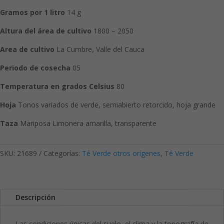
Gramos por 1 litro
14 g
Altura del área de cultivo
1800 – 2050
Area de cultivo
La Cumbre, Valle del Cauca
Periodo de cosecha
05
Temperatura en grados Celsius
80
Hoja
Tonos variados de verde, semiabierto retorcido, hoja grande
Taza
Mariposa Limonera amarilla, transparente
SKU:
21689
Categorías:
Té Verde otros orígenes
,
Té Verde
Descripción
Las condiciones únicas del suelo, el clima y la topografía de