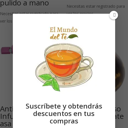
pulido a mano
Necesitas estar registrado para
Necesitas estar registrado para
ver los precios
ver los precios
Suscríbete y obtendrás
Anti-Slip Fusia:
Calebasse: Vaso
descuentos en tus
Infusor de té con
para beber mate
compras
asa antideslizante
hecha de