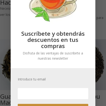
Hao Ya A
Gunpowder
Negro
Necesitas estar registrado para
ver los precios
Necesitas estar registrado para
ver los precios
Suscríbete y obtendrás
descuentos en tus
compras
Disfruta de las ventajas de suscribirte a
nuestras newsletter
Introduce tu email
Guangxi Golden
Yunnan Xin Kou
Mao Feng Bio: Té
Wei: Té negro