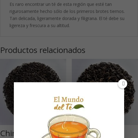
Es raro encontrar un té de esta región que esté tan
rigurosamente hecho sólo de los primeros brotes tiernos.
Tan delicada, ligeramente dorada y filigrana. El té debe su
ligereza y frescura a su altitud.
Productos relacionados
China Keemun
China