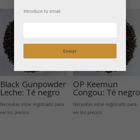
Introduce tu email
Black Gunpowder
OP Keemun
Leche: Té negro
Congou: Té negro
Necesitas estar registrado para
Necesitas estar registrado para
ver los precios
ver los precios