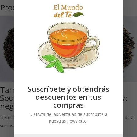
Productos relacionados
Suscríbete y obtendrás
Tarry Lapsang
China Yunnan
descuentos en tus
Souchong: Té
Golden Downy:
compras
negro
Té negro
Disfruta de las ventajas de suscribirte a
Necesitas estar registrado para
Necesitas estar registrado para
nuestras newsletter
ver los precios
ver los precios