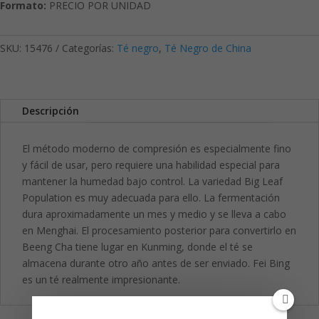
Formato:
PRECIO POR UNIDAD
SKU:
15476
Categorías:
Té negro
,
Té Negro de China
Descripción
El método moderno de compresión es especialmente fino
y fácil de usar, pero requiere una habilidad especial para
mantener la humedad bajo control. La variedad Big Leaf
Population es muy adecuada para ello. La fermentación
dura aproximadamente un mes y medio y se lleva a cabo
en Menghai. El procesamiento posterior para convertirlo en
Beeng Cha tiene lugar en Kunming, donde el té se
almacena durante otro año antes de ser enviado. Fei Bing
es un té realmente impresionante.