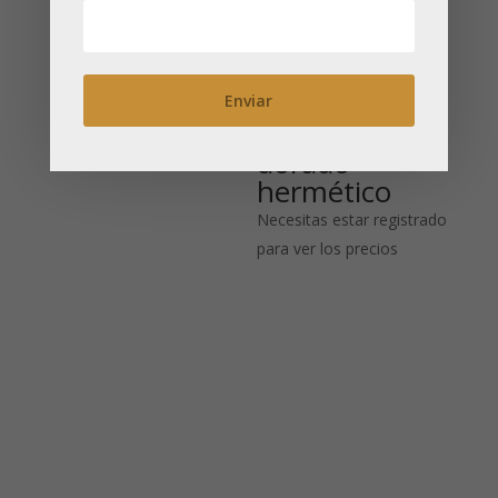
50 g: Tapa
cuadrada
Japanese 80
g: cierre
Necesitas estar registrado
hermético
para ver los precios
redondo
dorado-
hermético
Necesitas estar registrado
para ver los precios