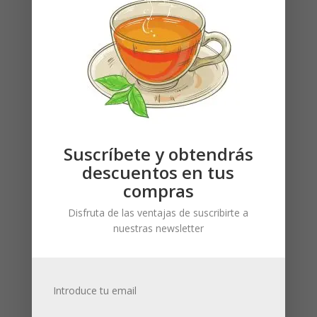
Japanese 80
Necesitas estar registrado
g: cierre
para ver los precios
hermético
bote redondo
negro-
hermético
Necesitas estar registrado
para ver los precios
Suscríbete y obtendrás
descuentos en tus
compras
Disfruta de las ventajas de suscribirte a
nuestras newsletter
Introduce tu email
Take a break