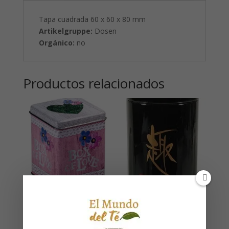
Tapa cuadrada 60 x 60 x 80 mm
Artikelgruppe:
Dosen
Orgánico:
no
Productos relacionados
Box of Love
25 g: Tapa
cuadrada