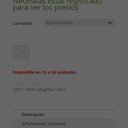
Necesitas estar registrado
para ver los precios
Cantidad:
Box
of
Love
50
Disponible en 12 o 24 unidades.
g:
Tapa
cuadrada
SKU:
17064
Categoría:
Latas
cantidad
Descripción
Información adicional