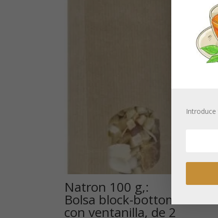
c
Neces
los p
Introduce 
Natron 100 g,:
Bolsa block-bottom
con ventanilla, de 2