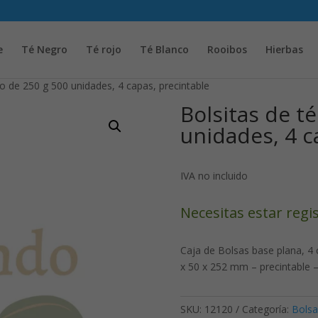
Solicita tu cuenta para poder realizar pedidos
e
Té Negro
Té rojo
Té Blanco
Rooibos
Hierbas
co de 250 g 500 unidades, 4 capas, precintable
Bolsitas de t
unidades, 4 c
IVA no incluido
Necesitas estar regi
Caja de Bolsas base plana, 4
x 50 x 252 mm – precintable 
SKU:
12120
Categoría:
Bolsa