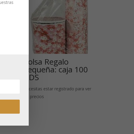
nuestras
Bolsa Regalo
Pequeña: caja 100
UDS
Necesitas estar registrado para ver
 de
los precios
zas
 ver