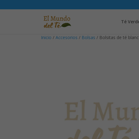
Té Verd
Inicio
/
Accesorios
/
Bolsas
/ Bolsitas de té blan