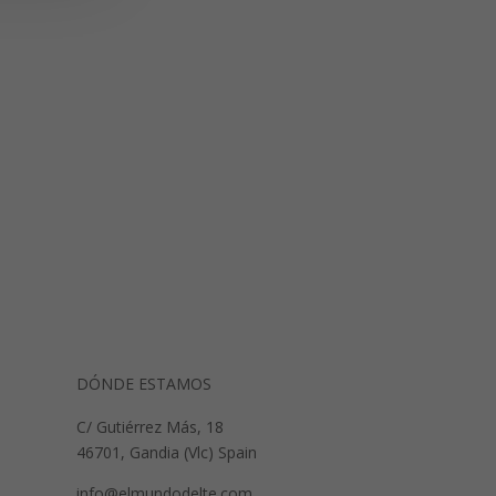
DÓNDE ESTAMOS
C/ Gutiérrez Más, 18
46701, Gandia (Vlc) Spain
info@elmundodelte.com