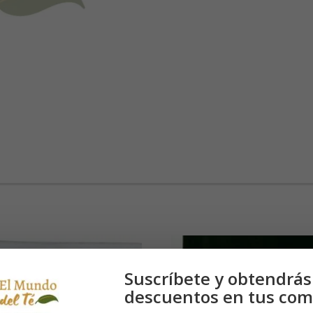
 cm Weiss: Clip
Suscríbete y obtendrás
cierre blanco,
descuentos en tus com
ja 1000 Uds 15