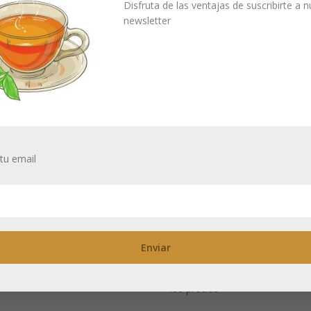
Disfruta de las ventajas de suscribirte a 
m
newsletter
itas estar registrado para ver
recios
tu email
250 g de bolsitas
té verde 500 pie
Necesitas estar registrado para
los precios