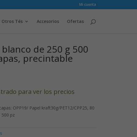
Mi cuenta
Otros Tés
Accesorios
Ofertas
é blanco de 250 g 500
apas, precintable
strado para ver los precios
 capas: OPP19/ Papel kraft30g/PET12/CPP25, 80
– 500 pz
s