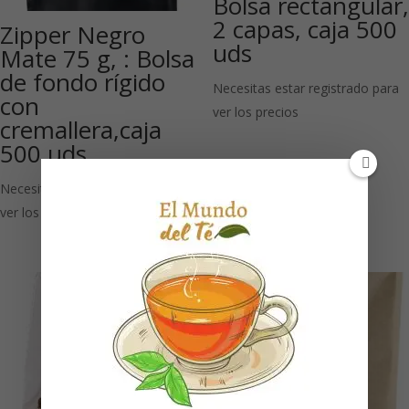
Bolsa rectangular,
2 capas, caja 500
Zipper Negro
uds
Mate 75 g, : Bolsa
de fondo rígido
Necesitas estar registrado para
con
ver los precios
cremallera,caja
500 uds
Necesitas estar registrado para
ver los precios