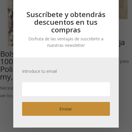
Suscríbete y obtendrás
descuentos en tus
Kraft 500 g, :
compras
Bolsa doypack
Disfruta de las ventajas de suscribirte a
papel kraft, caja
nuestras newsletter
250 uds
Bolsa Rectangular
100 g:
Necesitas estar registrado para
Polipropileno 40
ver los precios
Introduce tu email
my, 1000 UDS
Necesitas estar registrado para
ver los precios