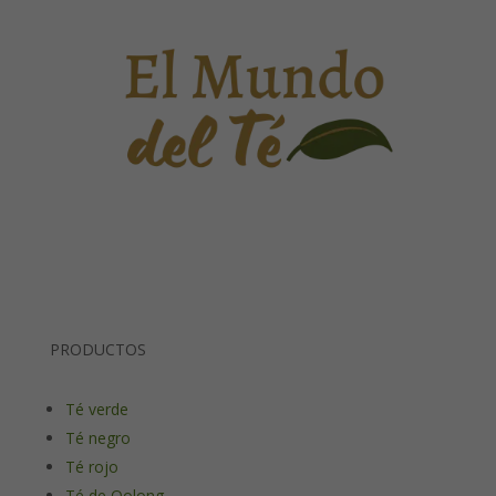
PRODUCTOS
Té verde
Té negro
Té rojo
Té de Oolong