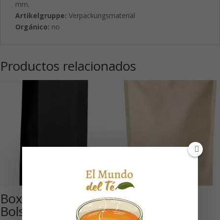
mm.
Artikelgruppe:
Verpackungsmaterial
Orgánico:
no
Productos relacionados
Boxpack Black,:
Kraft 500 g, :
Bolsa sellable de
Bolsa doypack