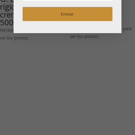
Bolsa Regalo
rígido con
Pequeña: caja
cremallera, caja ,
100 UDS
500 uds
Necesitas estar registrado para
Necesitas estar registrado para
ver los precios
ver los precios