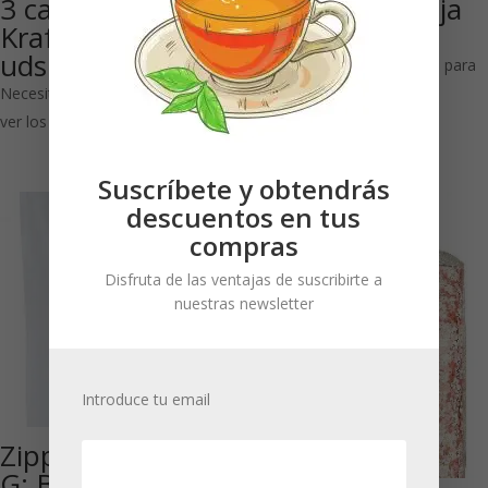
3 capas: papel
papel kraft, caja
Kraft, caja 500
250 uds
uds
Necesitas estar registrado para
Necesitas estar registrado para
ver los precios
ver los precios
Suscríbete y obtendrás
descuentos en tus
compras
Disfruta de las ventajas de suscribirte a
nuestras newsletter
Introduce tu email
Zipper Blanco 75
G: Bolsa de fondo