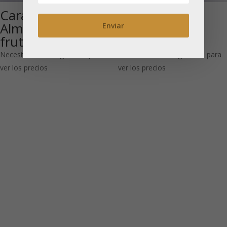
Caramelo de
Ponche para
Almendra (Té de
niños: Té de
frutas)
frutas
Necesitas estar registrado para
Necesitas estar registrado para
ver los precios
ver los precios