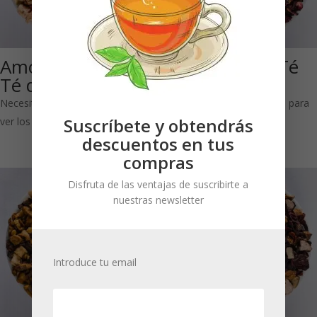
Amor de Dragón:
Fresa & Kiwi: Té
Té de frutas
de frutas
Necesitas estar registrado para
Necesitas estar registrado para
Suscríbete y obtendrás
ver los precios
ver los precios
descuentos en tus
compras
Disfruta de las ventajas de suscribirte a
nuestras newsletter
Introduce tu email