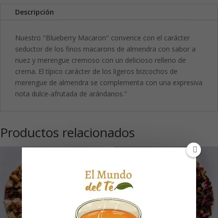
Descripción
Nuestro "Blueberry Macaron" convence con el carácter
seductor de los finos macarons de almendra con sabor a
nuez y merengue cremoso con un delicioso relleno de
crema. El típico carácter de los ligeros bizcochos de
merengue de almendra se complementa con una expresiva
nota dulce-afrutada de arándanos."
Productos relacionados