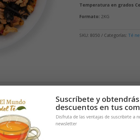
Temperatura en grados Cel
Formato:
2KG
SKU:
8050
Categorías:
Té ne
Suscríbete y obtendrás
é negro se mezclan con dulces dátiles, canela especiada y sutiles no
descuentos en tus com
confiere al té una elegancia dorada y una profundidad inigualable.
Disfruta de las ventajas de suscribirte a 
newsletter