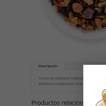
Descripción
Trozos de manzana madurados al sol y fino t
seductora composición. El precioso azafrán 
Productos relacionados