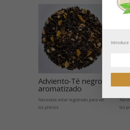
Introduce 
Adviento-Té negro
Ma
aromatizado
ne
Necesitas estar registrado para ver
Neces
los precios
los p