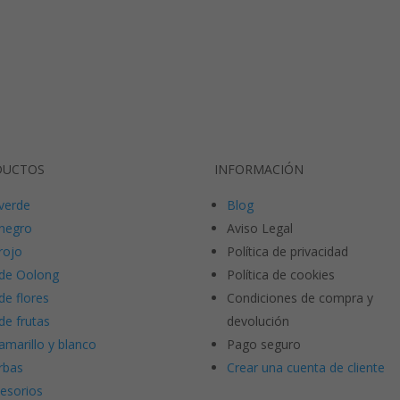
DUCTOS
INFORMACIÓN
verde
Blog
negro
Aviso Legal
rojo
Política de privacidad
de Oolong
Política de cookies
de flores
Condiciones de compra y
de frutas
devolución
amarillo y blanco
Pago seguro
rbas
Crear una cuenta de cliente
esorios