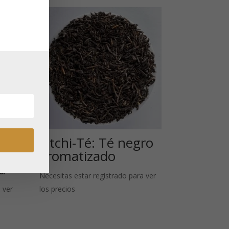
Litchi-Té: Té negro
ce
aromatizado
a
Necesitas estar registrado para ver
 ver
los precios