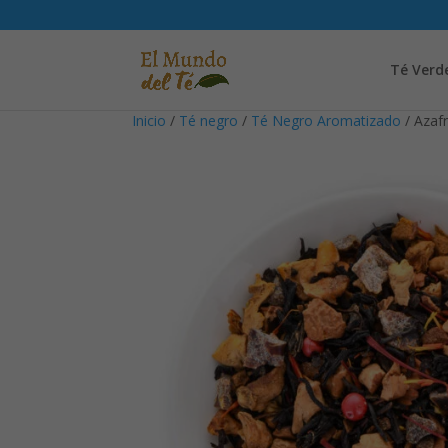
Té Verd
Inicio
/
Té negro
/
Té Negro Aromatizado
/ Azaf