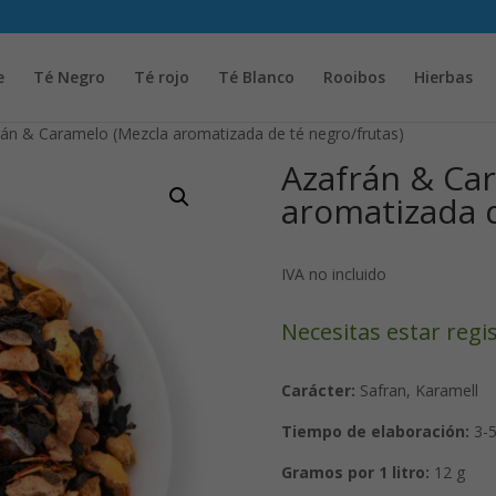
Solicita tu cuenta para poder realizar pedidos
e
Té Negro
Té rojo
Té Blanco
Rooibos
Hierbas
rán & Caramelo (Mezcla aromatizada de té negro/frutas)
Azafrán & Ca
aromatizada d
IVA no incluido
Necesitas estar regi
Carácter:
Safran, Karamell
Tiempo de elaboración:
3-5
Gramos por 1 litro:
12 g