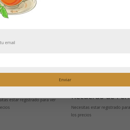
tu email
ngo Real: Té
Té negro
gro aromatizado
aromatizado Dul
Recuerdo de Feri
itas estar registrado para ver
recios
Necesitas estar registrado para
los precios