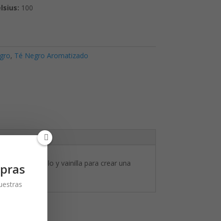
sius:
100
gro
,
Té Negro Aromatizado
tas de caramelo y vainilla para crear una
pras
nuestras